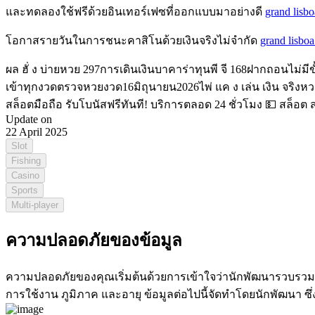
และทดลองใช้ฟรีด้วยอินเทอร์เฟซที่ออกแบบมาอย่างดี
grand lisb
โอกาสรายวันในการชนะคาสิโนด้วยเงินจริงไม่จำกัด
grand lisbo
ผล ฮั่ ง บ่ายหวย 297การเดินเงินบาคาร่าทุนพี จี 168ฝากถอนไม่มี
เข้าทุกงวดตรวจหวยงวด16มิถุนายน2026ไพ่ แค ง เล่น เงิน จริงหวย
สล็อตมือถือ รับโบนัสฟรีทันที! บริการตลอด 24 ชั่วโมง 💵 สล็อต
Update on
22 April 2025
Slot
Fishing
Casino
Sports
Multi-player
ความปลอดภัยของข้อมูล
ความปลอดภัยของคุณเริ่มต้นด้วยการเข้าใจว่านักพัฒนารวบรวม
การใช้งาน ภูมิภาค และอายุ
ข้อมูลต่อไปนี้จัดทำโดยนักพัฒนา ซึ