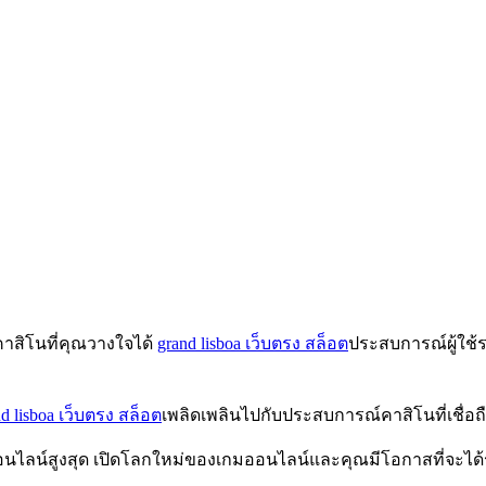
คาสิโนที่คุณวางใจได้
grand lisboa เว็บตรง สล็อต
ประสบการณ์ผู้ใช้ร
nd lisboa เว็บตรง สล็อต
เพลิดเพลินไปกับประสบการณ์คาสิโนที่เชื่อถ
อนไลน์สูงสุด เปิดโลกใหม่ของเกมออนไลน์และคุณมีโอกาสที่จะได้