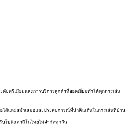
ะดับพรีเมียมและการบริการลูกค้าที่ยอดเยี่ยมทำให้ทุกการเล่น
ือได้และสม่ำเสมอและประสบการณ์ที่น่าตื่นเต้นในการเล่นที่บ้าน
รับโบนัสคาสิโนไทยไม่จำกัดทุกวัน