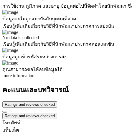
การใช้งาน ภูมิภาค และอายุ
ข้อมูลต่อไปนี้จัดทำโดยนักพัฒนา ซึ
ข้อมูลจะไม่ถูกแบ่งปันกับบุคคลที่สาม
เรียนรู้เพิ่มเติมเกี่ยวกับวิธีที่นักพัฒนาประกาศการแบ่งปัน
No data is collected
เรียนรู้เพิ่มเติมเกี่ยวกับวิธีที่นักพัฒนาประกาศคอลเลกชัน
ข้อมูลถูกเข้ารหัสระหว่างการส่ง
คุณสามารถขอให้ลบข้อมูลได้
more information
คะแนนและบทวิจารณ์
Ratings and reviews checked
Ratings and reviews checked
โทรศัพท์
แท็บเล็ต