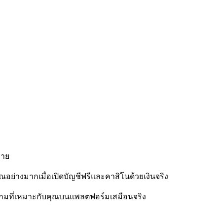
มาย
ณอย่างมากเมื่อเปิดบัญชีฟรีและคาสิโนด้วยเงินจริง
กมที่เหมาะกับคุณบนแพลตฟอร์มเสมือนจริง