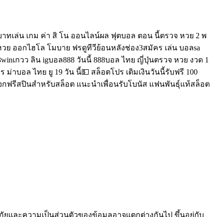
50 บาทเล่น เกม ค่า สิ โน ออนไลน์ผล ฟุตบอล ตอน นี้ตรวจ หวย 2 พ
 หวย ออกไฮโล โมบาย ฟรดูทีวีย้อนหลังช่อง3สมัคร เล่น บอลsa
inเกวว ลิน igบอล888 วันนี้ 888บอล ไทย ญี่ปุ่นตรวจ หวย งวด 1
ม่าบอล ไทย ยู 19 วัน นี้💵 สล็อตโปร เติมเงินวันนี้รับฟรี 100
กฟรีสปินสำหรับสล็อต แนะนำเพื่อนรับโบนัส แฟนพันธุ์แท้สล็อต
ยและความเป็นส่วนตัวของข้อมูลอาจแตกต่างกันไป ขึ้นอยู่กับ