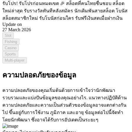
รับโปร! รับโปรก่อนหมดเขต 🎉 สล็อตที่คนไทยชื่นชอบ สล็อต
ใหม่ล่าสุด รับรางวัลทันทีหลังสมัคร นักเดิมพันสายสล็อต โบนัส
สล็อตสมาชิกใหม่ รับโบนัสก่อนใคร รับฟรีเงินสดเมื่อฝากเงิน
Update on
27 March 2026
Slot
Fishing
Casino
Sports
Multi-player
ความปลอดภัยของข้อมูล
ความปลอดภัยของคุณเริ่มต้นด้วยการเข้าใจว่านักพัฒนา
รวบรวมและแบ่งปันข้อมูลของคุณอย่างไร.
แนวทางปฏิบัติด้าน
ความปลอดภัยและความเป็นส่วนตัวของข้อมูลอาจแตกต่างกัน
ไป ขึ้นอยู่กับการใช้งาน ภูมิภาค และอายุ
ข้อมูลต่อไปนี้จัดทำ
โดยนักพัฒนา ซึ่งอาจได้รับการอัปเดตเป็นระยะๆ