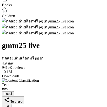
Books
Children
gmm25 live
ทดลองเล่นสล็อตฟรี pg เก
4.9
star
9419K reviews
10.1M+
Downloads
Teen
info
install
To share