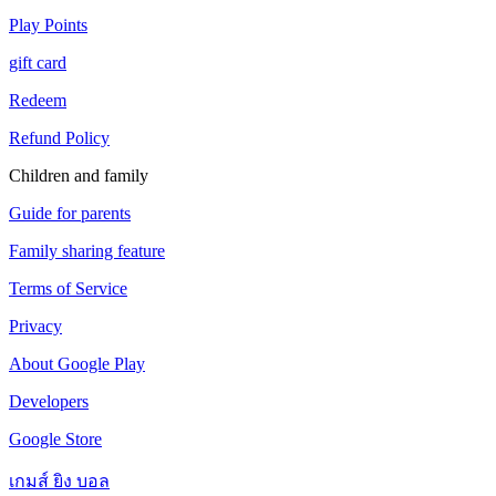
Play Points
gift card
Redeem
Refund Policy
Children and family
Guide for parents
Family sharing feature
Terms of Service
Privacy
About Google Play
Developers
Google Store
เกมส์ ยิง บอล