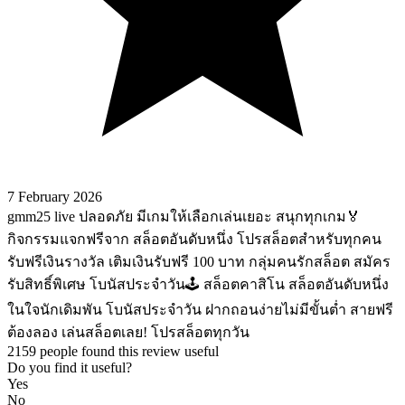
7 February 2026
gmm25 live ปลอดภัย มีเกมให้เลือกเล่นเยอะ สนุกทุกเกม🏅
กิจกรรมแจกฟรีจาก สล็อตอันดับหนึ่ง โปรสล็อตสำหรับทุกคน
รับฟรีเงินรางวัล เติมเงินรับฟรี 100 บาท กลุ่มคนรักสล็อต สมัคร
รับสิทธิ์พิเศษ โบนัสประจำวัน🕹️ สล็อตคาสิโน สล็อตอันดับหนึ่ง
ในใจนักเดิมพัน โบนัสประจำวัน ฝากถอนง่ายไม่มีขั้นต่ำ สายฟรี
ต้องลอง เล่นสล็อตเลย! โปรสล็อตทุกวัน
2159 people found this review useful
Do you find it useful?
Yes
No