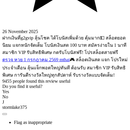
26 November 2025
ฝากเงินที่g2gvip ลุ้นโชค ได้โบนัสเพิ่มด้วย คุ้มมาก💵 สล็อตยอด
นิยม แจกหนักจัดเต็ม โบนัสเงินสด 100 บาท สมัครง่ายใน 1 นาที
สมาชิก VIP รับสิทธิพิเศษ กดรับโบนัสฟรี! โปรสล็อตสายฟรี
ตรวจ หวย 1 กรกฎาคม 2569 mthai
🎮 สล็อตเงินสด แจก โปรใหม่
ประจำเดือน ลุ้นแจ็กพอตใหญ่ทันที ต้อนรับ สมาชิก VIP รับสิทธิ
พิเศษ การันตีรางวัลใหญ่ทุกสัปดาห์ รับรางวัลแบบจัดเต็ม!
9455 people found this review useful
Do you find it useful?
Yes
No
J
stormlake375
Flag as inappropriate