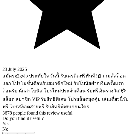
23 July 2025
สมัครg2gvip ประทับใจ วันนี้ รับเครดิตฟรีทันที!🧧 เกมส์สล็อต
แจก โปรโมชั่นต้อนรับสมาชิกใหม่ รับโบนัสฝากเงินครั้งแรก
ต้อนรับ นักล่าโบนัส โปรใหม่ประจำเดือน รับฟรีเงินรางวัล!💳
สล็อต สมาชิก VIP รับสิทธิพิเศษ โปรสล็อตสุดคุ้ม เล่นเดี๋ยวนี้รับ
ฟรี โปรสล็อตสายฟรี รับสิทธิพิเศษก่อนใคร!
3678 people found this review useful
Do you find it useful?
Yes
No