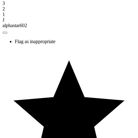
3
2
1
J
alphastar602
Flag as inappropriate