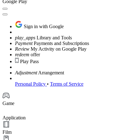
Google Play
Sign in with Google
play_apps
Library and Tools
Payment
Payments and Subscriptions
Review
My Activity on Google Play
redeem
offer
Play Pass
Adjustment
Arrangement
Personal Policy
•
Terms of Service
Game
Application
Film