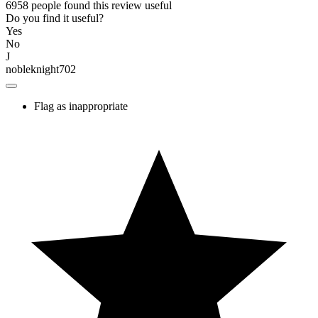
6958 people found this review useful
Do you find it useful?
Yes
No
J
nobleknight702
Flag as inappropriate