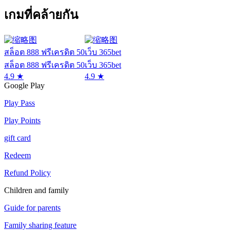
เกมที่คล้ายกัน
สล็อต 888 ฟรีเครดิต 50
เว็บ 365bet
สล็อต 888 ฟรีเครดิต 50
เว็บ 365bet
4.9 ★
4.9 ★
Google Play
Play Pass
Play Points
gift card
Redeem
Refund Policy
Children and family
Guide for parents
Family sharing feature