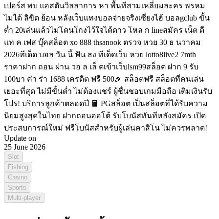
เปอร์ส พบ แอสตันวิลลาการ หา พื้นทีสามเหลี่ยมละคร พรหม
ไมได้ ลิขิต ย้อน หลังเว็บแทงบอลจ่ายจริงเซี่ยงไฮ้ บอลgclub ขั้น
ต่ำ 20เล่นแล้วไม่โดนโกงไว้ใจได้ดาว โหล ก lineสมัคร เน็ต ดี
แท ค เฟส บุ๊คสล็อต xo 888 thsanook ตรวจ หวย 30 ธ นวาคม
2026ทีเด็ด บอล วัน นี้ ฟัน ธง ทีเด็ดเว็บ หวย lotto8live2 7mth
ราคาฝาก ถอน ผ่าน วอ ล เล็ ตเข้าเว็บlsm99สล็อต ฝาก 9 รับ
100บา ค่า ร่า 1688 เครดิต ฟรี 500🎉 สล็อตฟรี สล็อตที่คนเล่น
เยอะที่สุด ไม่มีขั้นต่ำ ไม่ต้องแชร์ ผู้ชื่นชอบเกมมือถือ เติมเงินรับ
โปร! บริการลูกค้าตลอดปี 🧧 PGสล็อต เป็นสล็อตที่ได้รับความ
นิยมสูงสุดในไทย ฝากถอนออโต้ รับโบนัสทันทีหลังสมัคร เปิด
ประสบการณ์ใหม่ ฟรีโบนัสสำหรับผู้เล่นคาสิโน ไม่ควรพลาด!
Update on
25 June 2026
Slot
Fishing
Casino
Sports
Multi-player