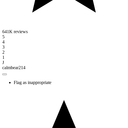
641K reviews
5
4
3
2
1
J
calmbear214
Flag as inappropriate