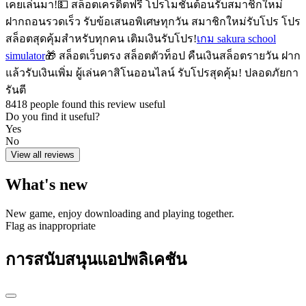
เคยเล่นมา!💵 สล็อตเครดิตฟรี โปรโมชั่นต้อนรับสมาชิกใหม่
ฝากถอนรวดเร็ว รับข้อเสนอพิเศษทุกวัน สมาชิกใหม่รับโปร โปร
สล็อตสุดคุ้มสำหรับทุกคน เติมเงินรับโปร!
เกม sakura school
simulator
🎁 สล็อตเว็บตรง สล็อตตัวท็อป คืนเงินสล็อตรายวัน ฝาก
แล้วรับเงินเพิ่ม ผู้เล่นคาสิโนออนไลน์ รับโปรสุดคุ้ม! ปลอดภัยกา
รันตี
8418 people found this review useful
Do you find it useful?
Yes
No
View all reviews
What's new
New game, enjoy downloading and playing together.
Flag as inappropriate
การสนับสนุนแอปพลิเคชัน