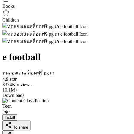
Books
Children
e football
ทดลองเล่นสล็อตฟรี pg เก
4.9
star
3374K reviews
10.1M+
Downloads
Teen
info
install
To share