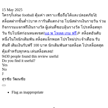
15 May 2025
ใครๆก็เล่นe football คุ้มค่า เพราะเชื่อถือได้และปลอดภัย🚀
สล็อตฝากขั้นต่ำ1บาท การันตีแตกง่าย โบนัสฝากเงินรายวัน ร่วม
กิจกรรมแจกฟรีเงินรางวัล ผู้เล่นที่ชอบลุ้นรางวัล โปรสล็อตทุก
วัน รับโบนัสก่อนหมดเขต!
แอ พ โหลด เกม ฟรี
🎉 สล็อตอันดับ
หนึ่งในใจนักเดิมพัน สล็อตแจ็กพอต โปรใหม่ประจำเดือน รับ
ทันที เติมเงินรับฟรี 100 บาท นักเดิมพันสายสล็อต โปรสล็อตสุด
คุ้มสำหรับทุกคน เล่นสล็อตเลย!
9430 people found this review useful
Do you find it useful?
Yes
No
J
สุรชัย วัฒนชัย
Flag as inappropriate