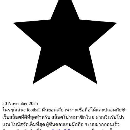
20 November 2025
ใครๆก็เล่นe football คืนยอดเสีย เพราะเชื่อถือได้และปลอดภัย💎
เว็บสล็อตที่ดีที่สุดสำหรับ สล็อตโปรสมาชิกใหม่ ฝากเงินรับโปร
แรง โบนัสจัดเต็มที่สุด ผู้ชื่นชอบเกมมือถือ ระบบฝากถอนเร็ว