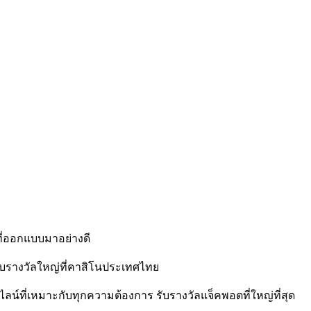
ที่ออกแบบมาอย่างดี
อรับรางวัลใหญ่ที่คาสิโนประเทศไทย
น์ที่เหมาะกับทุกความต้องการ รับรางวัลแจ็คพอตที่ใหญ่ที่สุด