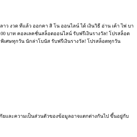
ว งวด ทีแล้ว ออกคา สิ โน ออนไลน์ ได้ เงินวิธี อ่าน เค้า ไพ่ บา
 100 บาท คอลเลคชั่นสล็อตออนไลน์ รับฟรีเงินรางวัล! โปรสล็อต
พิเศษทุกวัน นักล่าโบนัส รับฟรีเงินรางวัล! โปรสล็อตทุกวัน
ยและความเป็นส่วนตัวของข้อมูลอาจแตกต่างกันไป ขึ้นอยู่กับ