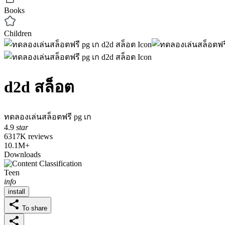
Books
Children
d2d สล็อต
ทดลองเล่นสล็อตฟรี pg เก
4.9
star
6317K reviews
10.1M+
Downloads
Teen
info
install
To share