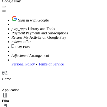
Google Play
Sign in with Google
play_apps
Library and Tools
Payment
Payments and Subscriptions
Review
My Activity on Google Play
redeem
offer
Play Pass
Adjustment
Arrangement
Personal Policy
•
Terms of Service
Game
Application
Film