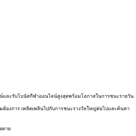
ลน์และรับโบนัสกีฬาออนไลน์สูงสุดพร้อมโอกาสในการชนะรายวัน
ามต้องการ เพลิดเพลินไปกับการชนะรางวัลใหญ่ต่อไปและค้นหา
ายดาย