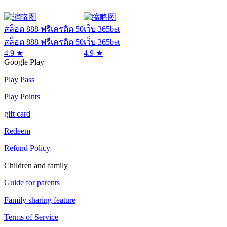
สล็อต 888 ฟรีเครดิต 50
เว็บ 365bet
สล็อต 888 ฟรีเครดิต 50
เว็บ 365bet
4.9 ★
4.9 ★
Google Play
Play Pass
Play Points
gift card
Redeem
Refund Policy
Children and family
Guide for parents
Family sharing feature
Terms of Service