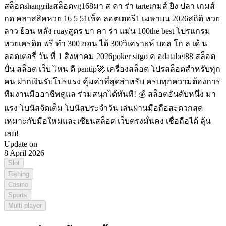
สล็อตshangrilaสล็อตvg168มา ส คา ร่า tarteเกมส์ ยิง ปลา เกมส์
กด คลาสสิคหวย 16 5 51เช็ค ลอตเตอรี1 เมษายน 2026สถิติ หวย
ลาว ย้อน หลัง ruayสูตร บา คา ร่า แม่น 100the best โปรแกรม
หวยเครดิต ฟรี ทํา 300 ถอน ได้ 300วิเคราะห์ บอล โก ล เด้ น
ลอตเตอรี่ วัน ที่ 1 สิงหาคม 2026poker sitgo ค อdatabet88 สล็อต
ปั่น สล็อต เว็บ ไหน ดี pantip🚀 เครื่องสล็อต โปรสล็อตสำหรับทุก
คน ฝากเงินรับโปรแรง คุ้มค่าที่สุดสำหรับ ครบทุกความต้องการ
ทีมงานมืออาชีพดูแล ร่วมสนุกได้ทันที! 💰 สล็อตอันดับหนึ่ง มา
แรง โบนัสจัดเต็ม โบนัสประจำวัน เล่นผ่านมือถือสะดวกสุด
เหมาะกับมือใหม่และเซียนสล็อต เว็บตรงมั่นคง เชื่อถือได้ ลุ้น
เลย!
Update on
8 April 2026
Slot
Fishing
Casino
Sports
Multi-player