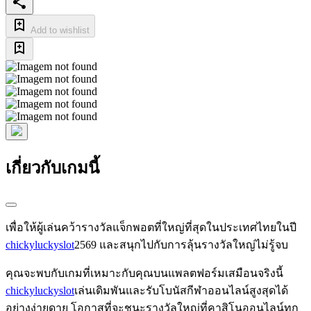
Add to wishlist
เกี่ยวกับเกมนี้
เพื่อให้ผู้เล่นคว้ารางวัลแจ็กพอตที่ใหญ่ที่สุดในประเทศไทยในปี
chickyluckyslot
2569 และสนุกไปกับการลุ้นรางวัลใหญ่ไม่รู้จบ
คุณจะพบกับเกมที่เหมาะกับคุณบนแพลตฟอร์มเสมือนจริงนี้
chickyluckyslot
เล่นเดิมพันและรับโบนัสกีฬาออนไลน์สูงสุดได้
อย่างง่ายดาย โอกาสที่จะชนะรางวัลใหญ่ที่คาสิโนออนไลน์ทุก