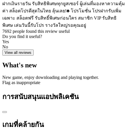
ฝากเงินรายวัน รับสิทธิพิเศษทุกยูสเซอร์ ผู้เล่นที่มองหาความคุ้ม
ค่า สล็อตโปรดีสุดในไทย ลุ้นเลย!♣️ โปรโมชั่น โปรฝากรับเพิ่ม
เฉพาะ สล็อตฟรี รับสิทธิ์พิเศษก่อนใคร สมาชิก VIP รับสิทธิ
พิเศษ เล่นวันนี้รับโปร รางวัลใหญ่รอคุณอยู่
7692 people found this review useful
Do you find it useful?
Yes
No
View all reviews
What's new
New game, enjoy downloading and playing together.
Flag as inappropriate
การสนับสนุนแอปพลิเคชัน
เกมที่คล้ายกัน