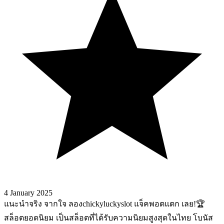
4 January 2025
แนะนำจริง จากใจ ลองchickyluckyslot แจ็คพอตแตก เลย!🏆
สล็อตยอดนิยม เป็นสล็อตที่ได้รับความนิยมสูงสุดในไทย โบนัส