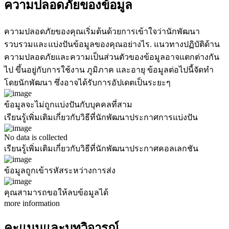
ความปลอดภัยของข้อมูล
ความปลอดภัยของคุณเริ่มต้นด้วยการเข้าใจว่านักพัฒนา
รวบรวมและแบ่งปันข้อมูลของคุณอย่างไร.
แนวทางปฏิบัติด้าน
ความปลอดภัยและความเป็นส่วนตัวของข้อมูลอาจแตกต่างกัน
ไป ขึ้นอยู่กับการใช้งาน ภูมิภาค และอายุ
ข้อมูลต่อไปนี้จัดทำ
โดยนักพัฒนา ซึ่งอาจได้รับการอัปเดตเป็นระยะๆ
ข้อมูลจะไม่ถูกแบ่งปันกับบุคคลที่สาม
เรียนรู้เพิ่มเติมเกี่ยวกับวิธีที่นักพัฒนาประกาศการแบ่งปัน
No data is collected
เรียนรู้เพิ่มเติมเกี่ยวกับวิธีที่นักพัฒนาประกาศคอลเลกชัน
ข้อมูลถูกเข้ารหัสระหว่างการส่ง
คุณสามารถขอให้ลบข้อมูลได้
more information
คะแนนและบทวิจารณ์