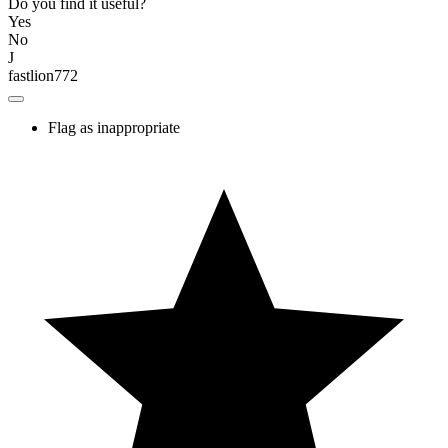
Do you find it useful?
Yes
No
J
fastlion772
Flag as inappropriate