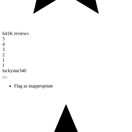
641K reviews
5
4
3
2
1
J
luckystar340
Flag as inappropriate