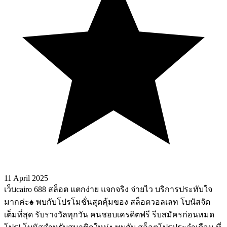
11 April 2025
เว็บcairo 688 สล็อต แตกง่าย แจกจริง จ่ายไว บริการประทับใจ
มากค่ะ♠️ พบกับโปรโมชั่นสุดคุ้มของ สล็อตวอลเลท โบนัสจัด
เต็มที่สุด รับรางวัลทุกวัน คนชอบเครดิตฟรี รีบสมัครก่อนหมด