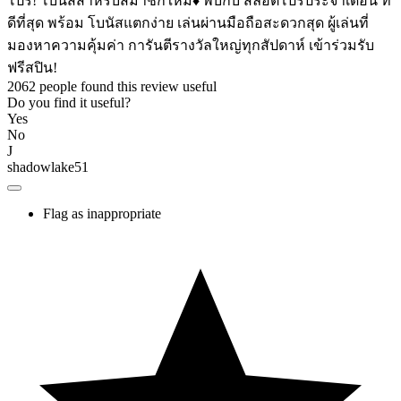
โปร! โบนัสสำหรับสมาชิกใหม่♦️ พบกับ สล็อตโปรประจำเดือน ที่
ดีที่สุด พร้อม โบนัสแตกง่าย เล่นผ่านมือถือสะดวกสุด ผู้เล่นที่
มองหาความคุ้มค่า การันตีรางวัลใหญ่ทุกสัปดาห์ เข้าร่วมรับ
ฟรีสปิน!
2062 people found this review useful
Do you find it useful?
Yes
No
J
shadowlake51
Flag as inappropriate