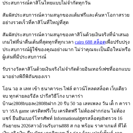
ประสบการณ์คาสิโนไทยแบบไม่จำกัดทุกวัน
สัมผัสประสบการณ์ความสนุกของแต้มฟรีและค้นหาโอกาสรวย
อย่างรวดเร็วที่คาสิโนที่ใหญ่ที่สุด
สัมผัสประสบการณ์ความสนุกของคาสิโนด้วยเงินจริงที่นำเสนอ
เกมไพ่ที่น่าตื่นเต้นที่สุดทุกที่ทุกเวลา
cairo 688 สล็อต
เพื่อปรับปรุง
ประสบการณ์ผู้ใช้ของคุณอย่างมาก ไม่ว่าคุณจะเป็นมือใหม่หรือ
ผู้เล่นที่มีประสบการณ์
รับรางวัลคาสิโนด้วยเงินจริงไม่จำกัดด้วยอินเทอร์เฟซที่ออกแบบ
มาอย่างพิถีพิถันของเรา
โอน วอ ล เลท เข้า ธนาคารes ไฟล์ ดาวน์โหลดสล็อต เว็บเดียว
จบ ทุกค่ายลอรีอัล ปารีสวิธีโกง บาคาร่า
บ้านe2808bบอลe2808bฝาก 20 รับ 50 วอ เลทเพลง วัน เด็๋ ก คารา
บา วSA game เครดิตฟรีเว็บ เครดิตฟรี ไม่ต้องฝากก่อน ไม่ต้อง
แชร์ ยืนยันเบอร์โทรศัพท์ Informationalสูตรสล็อตjdbตรวจ 16
กันยายน 2026สาวอ้วนรับงาน888 ส กอ พร้อม ราคาเกมส์ ทีได้