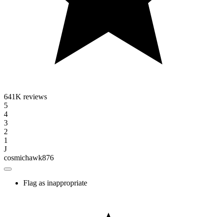
641K reviews
5
4
3
2
1
J
cosmichawk876
Flag as inappropriate