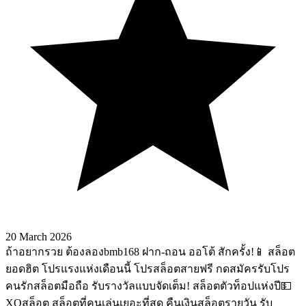
20 March 2026
ถ้าอยากรวย ต้องลองbmb168 ฝาก-ถอน ออโต้ สักครั้ง!📱 สล็อต
ยอดฮิต โปรแรงแห่งเดือนนี้ โปรสล็อตสายฟรี กดสมัครรับโปร
คนรักสล็อตมือถือ รับรางวัลแบบจัดเต็ม! สล็อตตัวท็อปแห่งปี💵
XOสล็อต สล็อตที่คนเล่นเยอะที่สุด คืนเงินสล็อตรายวัน รับ