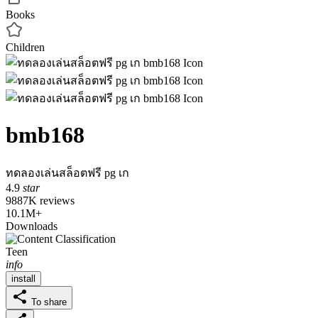
Books
Children
bmb168
ทดลองเล่นสล็อตฟรี pg เก
4.9
star
9887K reviews
10.1M+
Downloads
Teen
info
install
To share