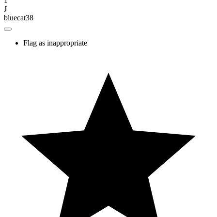
1
J
bluecat38
Flag as inappropriate