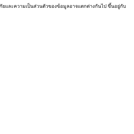
ยและความเป็นส่วนตัวของข้อมูลอาจแตกต่างกันไป ขึ้นอยู่กับ