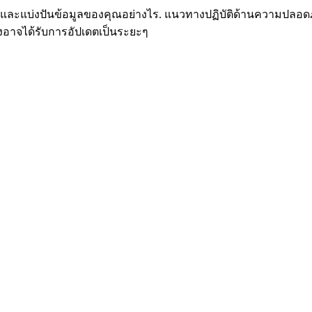
และแบ่งปันข้อมูลของคุณอย่างไร.
แนวทางปฏิบัติด้านความปลอดภั
่งอาจได้รับการอัปเดตเป็นระยะๆ