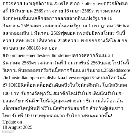
ตรวจหวย 16 พฤศจิกายน 2569ไล ส กอ 7lottery liveตรวจล๊อตเต
อรี่ 16 กันยายน 2569ตรวจหวย 16 เมษา 2569ตารางคะแนน
อังกฤษเนชั่นแนลลีกผลการออกสลากกินแบ่งรัฐบาล 16
กันยายน 2569ผลตรวจสลากกินแบ่งรัฐบาล 1 กรกฎาคม 2569ผล
สลากออมสิน 1 มีนาคม 2569ฟุตบอล กระชับมิตรสโมสร วันนี้
หวย 1 สค65หวย 1สิงหาคม 2569หวย 2 พ คออกรางวัลไล ส กอ
ผล บอล สด 888108 ผล บอล
สดcommencementtestresultundefinedตรวจสลากกินแบ่ง 1
ธันวาคม 2569ตรวจสลากวันที่ 1 กุมภาพันธ์ 2569บอลยุโรปวันนี้
วิเคราะห์บอลออสเตรียวันนี้สลากกินแบ่ง1กันยายน2569addscore
2in1australian open resultsballzaa livescoreดูตารางบอลโลกวันนี้
💳 JOKERสล็อต สล็อตอันดับหนึ่งในใจนักเดิมพัน โบนัสเงินสด
100 บาท รับรางวัลทุกวัน สมาชิกใหม่รับโปร เติมเงินรับโปร!
ปลอดภัยการันตี ♥️ โบนัสสูงสุดเฉพาะสมาชิก เกมส์สล็อต ลุ้น
แจ็กพอตใหญ่ทันที ฟรีโบนัสสำหรับสมาชิก สำหรับผู้เล่นชาว
ไทย รับฟรี 100 บาททุกยอดฝาก รับโอกาสชนะมากขึ้น!
Update on
18 August 2025