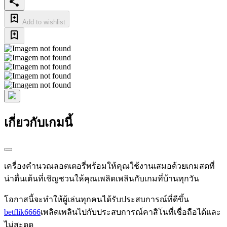
Add to wishlist
เกี่ยวกับเกมนี้
เครื่องคำนวณลอตเตอรี่พร้อมให้คุณใช้งานเสมอด้วยเกมสดที่
น่าตื่นเต้นที่เชิญชวนให้คุณเพลิดเพลินกับเกมที่บ้านทุกวัน
โอกาสนี้จะทำให้ผู้เล่นทุกคนได้รับประสบการณ์ที่ดีขึ้น
betflik6666
เพลิดเพลินไปกับประสบการณ์คาสิโนที่เชื่อถือได้และ
ไม่สะดุด