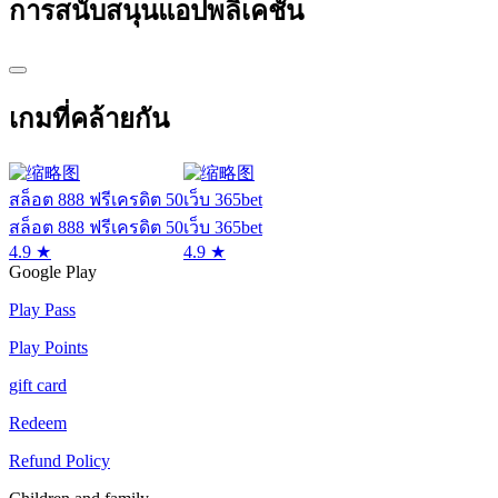
การสนับสนุนแอปพลิเคชัน
เกมที่คล้ายกัน
สล็อต 888 ฟรีเครดิต 50
เว็บ 365bet
สล็อต 888 ฟรีเครดิต 50
เว็บ 365bet
4.9 ★
4.9 ★
Google Play
Play Pass
Play Points
gift card
Redeem
Refund Policy