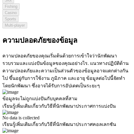
Slot
Fishing
Casino
Sports
Multi-player
ความปลอดภัยของข้อมูล
ความปลอดภัยของคุณเริ่มต้นด้วยการเข้าใจว่านักพัฒนา
รวบรวมและแบ่งปันข้อมูลของคุณอย่างไร.
แนวทางปฏิบัติด้าน
ความปลอดภัยและความเป็นส่วนตัวของข้อมูลอาจแตกต่างกัน
ไป ขึ้นอยู่กับการใช้งาน ภูมิภาค และอายุ
ข้อมูลต่อไปนี้จัดทำ
โดยนักพัฒนา ซึ่งอาจได้รับการอัปเดตเป็นระยะๆ
ข้อมูลจะไม่ถูกแบ่งปันกับบุคคลที่สาม
เรียนรู้เพิ่มเติมเกี่ยวกับวิธีที่นักพัฒนาประกาศการแบ่งปัน
No data is collected
เรียนรู้เพิ่มเติมเกี่ยวกับวิธีที่นักพัฒนาประกาศคอลเลกชัน