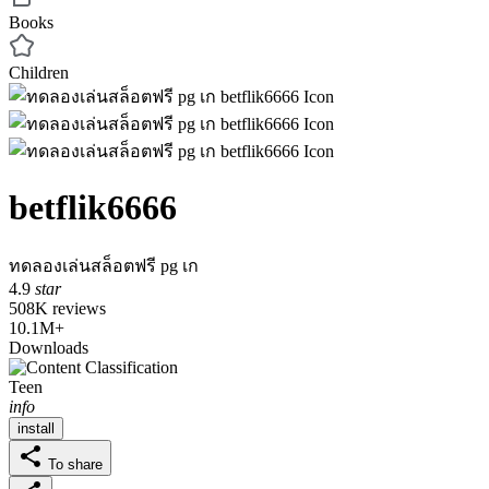
Books
Children
betflik6666
ทดลองเล่นสล็อตฟรี pg เก
4.9
star
508K reviews
10.1M+
Downloads
Teen
info
install
To share