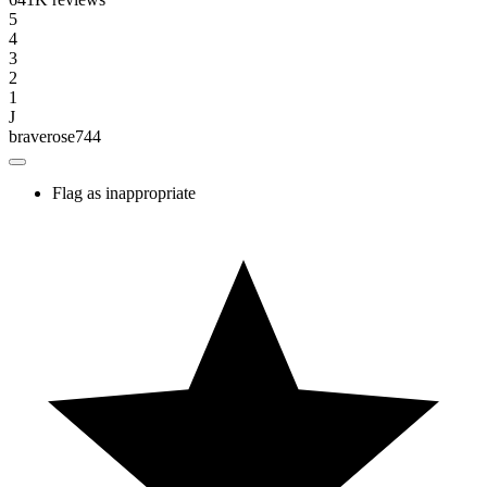
5
4
3
2
1
J
braverose744
Flag as inappropriate