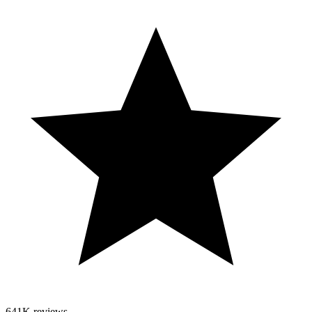
641K reviews