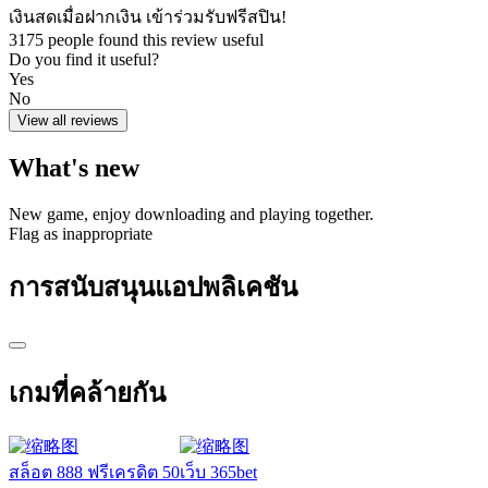
เงินสดเมื่อฝากเงิน เข้าร่วมรับฟรีสปิน!
3175 people found this review useful
Do you find it useful?
Yes
No
View all reviews
What's new
New game, enjoy downloading and playing together.
Flag as inappropriate
การสนับสนุนแอปพลิเคชัน
เกมที่คล้ายกัน
สล็อต 888 ฟรีเครดิต 50
เว็บ 365bet