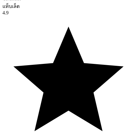
แท็บเล็ต
4.9