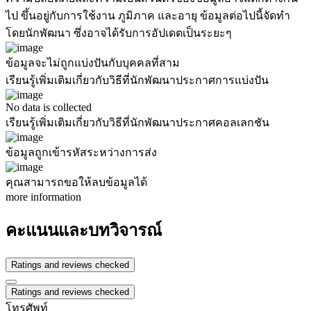
ไป ขึ้นอยู่กับการใช้งาน ภูมิภาค และอายุ
ข้อมูลต่อไปนี้จัดทำ
โดยนักพัฒนา ซึ่งอาจได้รับการอัปเดตเป็นระยะๆ
ข้อมูลจะไม่ถูกแบ่งปันกับบุคคลที่สาม
เรียนรู้เพิ่มเติมเกี่ยวกับวิธีที่นักพัฒนาประกาศการแบ่งปัน
No data is collected
เรียนรู้เพิ่มเติมเกี่ยวกับวิธีที่นักพัฒนาประกาศคอลเลกชัน
ข้อมูลถูกเข้ารหัสระหว่างการส่ง
คุณสามารถขอให้ลบข้อมูลได้
more information
คะแนนและบทวิจารณ์
Ratings and reviews checked
Ratings and reviews checked
โทรศัพท์