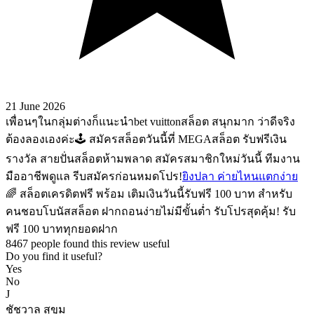
21 June 2026
เพื่อนๆในกลุ่มต่างก็แนะนำbet vuittonสล็อต สนุกมาก ว่าดีจริง
ต้องลองเองค่ะ🕹️ สมัครสล็อตวันนี้ที่ MEGAสล็อต รับฟรีเงิน
รางวัล สายปั่นสล็อตห้ามพลาด สมัครสมาชิกใหม่วันนี้ ทีมงาน
มืออาชีพดูแล รีบสมัครก่อนหมดโปร!
ยิงปลา ค่ายไหนแตกง่าย
🌈 สล็อตเครดิตฟรี พร้อม เติมเงินวันนี้รับฟรี 100 บาท สำหรับ
คนชอบโบนัสสล็อต ฝากถอนง่ายไม่มีขั้นต่ำ รับโปรสุดคุ้ม! รับ
ฟรี 100 บาททุกยอดฝาก
8467 people found this review useful
Do you find it useful?
Yes
No
J
ชัชวาล สุขุม