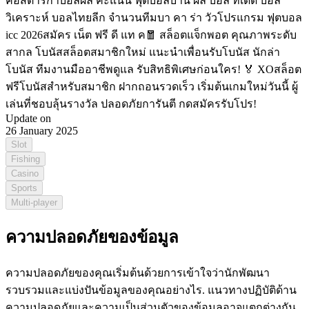
คอสตาริกาบอลผล คะแนน ฟุตบอลบ้าน ผล บอล ทีเด็ด บอล
วิเคราะห์ บอลไทยลีก จำนวนทีมบา คา ร่า วัวโปรแกรม ฟุตบอล
icc 2026สมัคร เน็ต ฟรี ดี แท ค🧧 สล็อตแจ็กพอต คุณภาพระดับ
สากล โบนัสสล็อตสมาชิกใหม่ แนะนำเพื่อนรับโบนัส นักล่า
โบนัส ทีมงานมืออาชีพดูแล รับสิทธิพิเศษก่อนใคร! 🏅 XOสล็อต
ฟรีโบนัสสำหรับสมาชิก ฝากถอนรวดเร็ว เริ่มต้นเกมใหม่วันนี้ ผู้
เล่นที่ชอบลุ้นรางวัล ปลอดภัยการันตี กดสมัครรับโปร!
Update on
26 January 2025
Slot
Fishing
Casino
Sports
Multi-player
ความปลอดภัยของข้อมูล
ความปลอดภัยของคุณเริ่มต้นด้วยการเข้าใจว่านักพัฒนา
รวบรวมและแบ่งปันข้อมูลของคุณอย่างไร.
แนวทางปฏิบัติด้าน
ความปลอดภัยและความเป็นส่วนตัวของข้อมูลอาจแตกต่างกัน