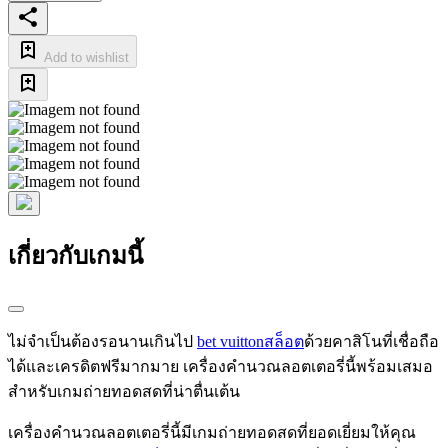
Add to wishlist
เกี่ยวกับเกมนี้
ไม่จำเป็นต้องรอนานเกินไป
bet vuittonสล็อต
ด้วยคาสิโนที่เชื่อถือ
ได้และเครดิตฟรีมากมาย เครื่องคำนวณลอตเตอรี่นี้พร้อมเสมอ
สำหรับเกมถ่ายทอดสดที่น่าตื่นเต้น
เครื่องคำนวณลอตเตอรี่นี้มีเกมถ่ายทอดสดที่ยอดเยี่ยมให้คุณ