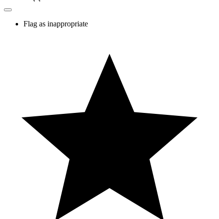
Flag as inappropriate