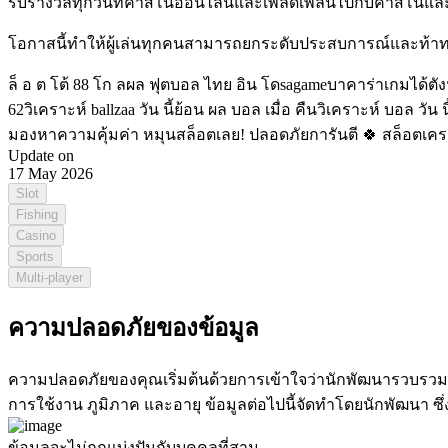
รับรางวัลทุกวันที่คาสิโนออนไลน์และเพลิดเพลินไปกับคาสิโนและโป
โอกาสนี้ทำให้ผู้เล่นทุกคนสามารถยกระดับประสบการณ์และท
ล็ อ ต โต้ 88 โก ลผล ฟุตบอล ไทย อิน โดsagameบาคาร่าเกมได้ต
62วิเคราะห์ ballzaa วัน นี้ย้อน ผล บอล เมื่อ คืนวิเคราะห์ บอล 
มองหาความคุ้มค่า หมุนสล็อตเลย! ปลอดภัยการันตี 🍀 สล็อตเครดิตฟร
Update on
17 May 2026
Slot
Fishing
Casino
Sports
Multi-player
ความปลอดภัยของข้อมูล
ความปลอดภัยของคุณเริ่มต้นด้วยการเข้าใจว่านักพัฒนารวบรวม
การใช้งาน ภูมิภาค และอายุ
ข้อมูลต่อไปนี้จัดทำโดยนักพัฒนา ซึ
ข้อมูลจะไม่ถูกแบ่งปันกับบุคคลที่สาม