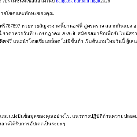
รโมชั่นที่เชื่อถือได้ในปี
bangkok buriram flight
2026
้าทายโชคและทักษะของคุณ
ังฟรี787897 หวยหวยสัญจรงวดนี้บานอฟฟี่ สูตรตรวจ สลากกินแบ่ง อ
วัน นี้ ราคาหวยวันที16 กรกฎาคม 2026📱 สมัครสมาชิกเพื่อรับโบนัสจา
ี แนะนำโดยเซียนสล็อต ไม่มีขั้นต่ำ เริ่มต้นเกมใหม่วันนี้ ผู้เล่น
และแบ่งปันข้อมูลของคุณอย่างไร.
แนวทางปฏิบัติด้านความปลอดภั
่งอาจได้รับการอัปเดตเป็นระยะๆ