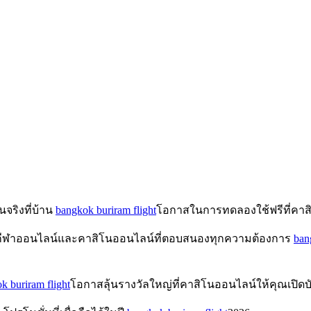
จริงที่บ้าน
bangkok buriram flight
โอกาสในการทดลองใช้ฟรีที่คาสิโ
้วยกีฬาออนไลน์และคาสิโนออนไลน์ที่ตอบสนองทุกความต้องการ
ban
k buriram flight
โอกาสลุ้นรางวัลใหญ่ที่คาสิโนออนไลน์ให้คุณเปิดบ