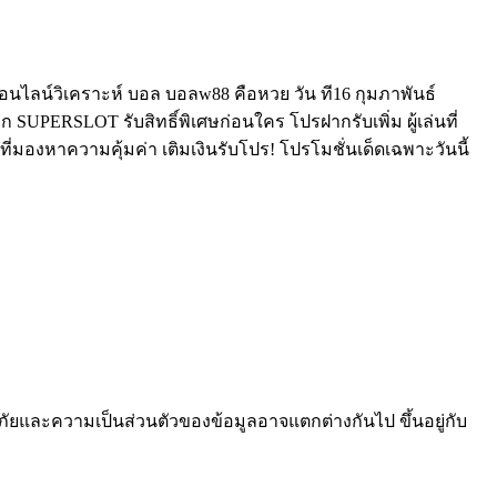
อนไลน์วิเคราะห์ บอล บอลw88 คือหวย วัน ที16 กุมภาพันธ์
ก SUPERSLOT รับสิทธิ์พิเศษก่อนใคร โปรฝากรับเพิ่ม ผู้เล่นที่
ที่มองหาความคุ้มค่า เติมเงินรับโปร! โปรโมชั่นเด็ดเฉพาะวันนี้
ยและความเป็นส่วนตัวของข้อมูลอาจแตกต่างกันไป ขึ้นอยู่กับ