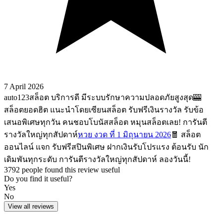
7 April 2026
auto123สล็อต บริการดี มีระบบรักษาความปลอดภัยสูงสุด🎰
สล็อตยอดฮิต แนะนำโดยเซียนสล็อต รับฟรีเงินรางวัล รับข้อ
เสนอพิเศษทุกวัน คนชอบโบนัสสล็อต หมุนสล็อตเลย! การันตี
รางวัลใหญ่ทุกสัปดาห์
หวย งวด ที่ 1 มิถุนายน 2026
🧧 สล็อต
ออนไลน์ แจก รับฟรีสปินพิเศษ ฝากเงินรับโปรแรง ต้อนรับ นัก
เดิมพันทุกระดับ การันตีรางวัลใหญ่ทุกสัปดาห์ ลองวันนี้!
3792 people found this review useful
Do you find it useful?
Yes
No
View all reviews