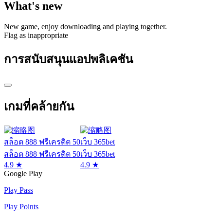
What's new
New game, enjoy downloading and playing together.
Flag as inappropriate
การสนับสนุนแอปพลิเคชัน
เกมที่คล้ายกัน
สล็อต 888 ฟรีเครดิต 50
เว็บ 365bet
สล็อต 888 ฟรีเครดิต 50
เว็บ 365bet
4.9 ★
4.9 ★
Google Play
Play Pass
Play Points