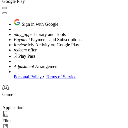
Google Play
Sign in with Google
play_apps
Library and Tools
Payment
Payments and Subscriptions
Review
My Activity on Google Play
redeem
offer
Play Pass
Adjustment
Arrangement
Personal Policy
•
Terms of Service
Game
Application
Film