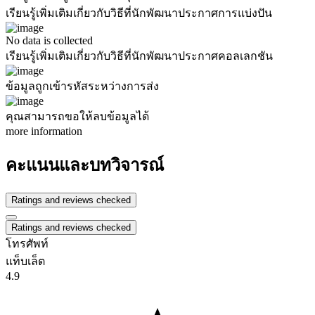
เรียนรู้เพิ่มเติมเกี่ยวกับวิธีที่นักพัฒนาประกาศการแบ่งปัน
No data is collected
เรียนรู้เพิ่มเติมเกี่ยวกับวิธีที่นักพัฒนาประกาศคอลเลกชัน
ข้อมูลถูกเข้ารหัสระหว่างการส่ง
คุณสามารถขอให้ลบข้อมูลได้
more information
คะแนนและบทวิจารณ์
Ratings and reviews checked
Ratings and reviews checked
โทรศัพท์
แท็บเล็ต
4.9