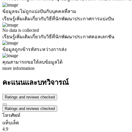
ข้อมูลจะไม่ถูกแบ่งปันกับบุคคลที่สาม
เรียนรู้เพิ่มเติมเกี่ยวกับวิธีที่นักพัฒนาประกาศการแบ่งปัน
No data is collected
เรียนรู้เพิ่มเติมเกี่ยวกับวิธีที่นักพัฒนาประกาศคอลเลกชัน
ข้อมูลถูกเข้ารหัสระหว่างการส่ง
คุณสามารถขอให้ลบข้อมูลได้
more information
คะแนนและบทวิจารณ์
Ratings and reviews checked
Ratings and reviews checked
โทรศัพท์
แท็บเล็ต
4.9