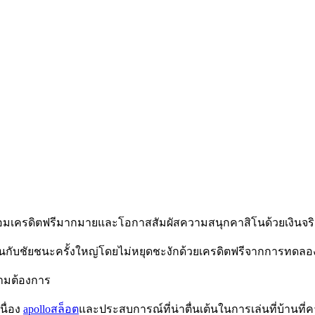
ร้อมเครดิตฟรีมากมายและโอกาสสัมผัสความสนุกคาสิโนด้วยเงินจริ
ินกับชัยชนะครั้งใหญ่โดยไม่หยุดชะงักด้วยเครดิตฟรีจากการทดลอ
วามต้องการ
นื่อง
apolloสล็อต
และประสบการณ์ที่น่าตื่นเต้นในการเล่นที่บ้านที่คาส