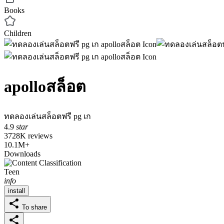
Books
Children
apolloสล็อต
ทดลองเล่นสล็อตฟรี pg เก
4.9
star
3728K reviews
10.1M+
Downloads
Teen
info
install
To share