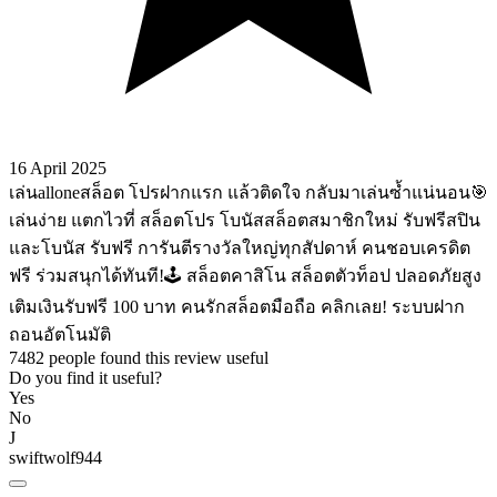
16 April 2025
เล่นalloneสล็อต โปรฝากแรก แล้วติดใจ กลับมาเล่นซ้ำแน่นอน🎯
เล่นง่าย แตกไวที่ สล็อตโปร โบนัสสล็อตสมาชิกใหม่ รับฟรีสปิน
และโบนัส รับฟรี การันตีรางวัลใหญ่ทุกสัปดาห์ คนชอบเครดิต
ฟรี ร่วมสนุกได้ทันที!🕹️ สล็อตคาสิโน สล็อตตัวท็อป ปลอดภัยสูง
เติมเงินรับฟรี 100 บาท คนรักสล็อตมือถือ คลิกเลย! ระบบฝาก
ถอนอัตโนมัติ
7482 people found this review useful
Do you find it useful?
Yes
No
J
swiftwolf944