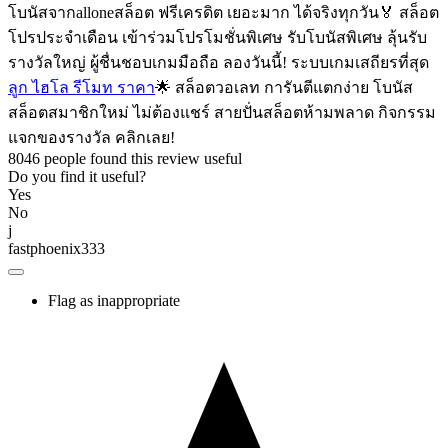
โบนัสจากalloneสล็อต ฟรีเครดิต เยอะมาก ได้จริงทุกวัน🏅 สล็อต
โปรประจำเดือน เข้าร่วมโปรโมชั่นพิเศษ รับโบนัสพิเศษ ลุ้นรับ
รางวัลใหญ่ ผู้ชื่นชอบเกมมือถือ ลองวันนี้! ระบบเกมเสถียรที่สุด
ลูก ไฮโล รีโมท ราคา
🌟 สล็อตวอเลท การันตีแตกง่าย โบนัส
สล็อตสมาชิกใหม่ ไม่ต้องแชร์ สายปั่นสล็อตห้ามพลาด กิจกรรม
แจกของรางวัล คลิกเลย!
8046 people found this review useful
Do you find it useful?
Yes
No
j
fastphoenix333
Flag as inappropriate