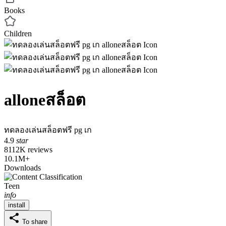
Books
Children
alloneสล็อต
ทดลองเล่นสล็อตฟรี pg เก
4.9
star
8112K reviews
10.1M+
Downloads
Teen
info
install
To share