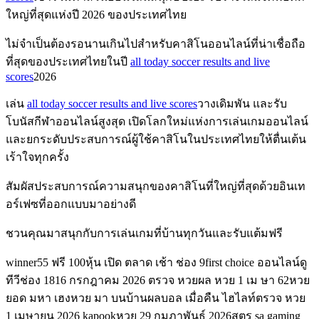
ใหญ่ที่สุดแห่งปี 2026 ของประเทศไทย
ไม่จำเป็นต้องรอนานเกินไปสำหรับคาสิโนออนไลน์ที่น่าเชื่อถือ
ที่สุดของประเทศไทยในปี
all today soccer results and live
scores
2026
เล่น
all today soccer results and live scores
วางเดิมพัน และรับ
โบนัสกีฬาออนไลน์สูงสุด เปิดโลกใหม่แห่งการเล่นเกมออนไลน์
และยกระดับประสบการณ์ผู้ใช้คาสิโนในประเทศไทยให้ตื่นเต้น
เร้าใจทุกครั้ง
สัมผัสประสบการณ์ความสนุกของคาสิโนที่ใหญ่ที่สุดด้วยอินเท
อร์เฟซที่ออกแบบมาอย่างดี
ชวนคุณมาสนุกกับการเล่นเกมที่บ้านทุกวันและรับแต้มฟรี
winner55 ฟรี 100หุ้น เปิด ตลาด เช้า ช่อง 9first choice ออนไลน์ดู
ทีวีช่อง 1816 กรกฎาคม 2026 ตรวจ หวยผล หวย 1 เม ษา 62หวย
ยอด มหา เฮงหวย มา บนบ้านผลบอล เมื่อคืน ไฮไลท์ตรวจ หวย
1 เมษายน 2026 kapookหวย 29 กุมภาพันธ์ 2026สูตร sa gaming