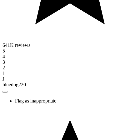
641K reviews
5
4
3
2
1
J
bluedog220
Flag as inappropriate