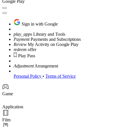
Google Play
Sign in with Google
play_apps
Library and Tools
Payment
Payments and Subscriptions
Review
My Activity on Google Play
redeem
offer
Play Pass
Adjustment
Arrangement
Personal Policy
•
Terms of Service
Game
Application
Film