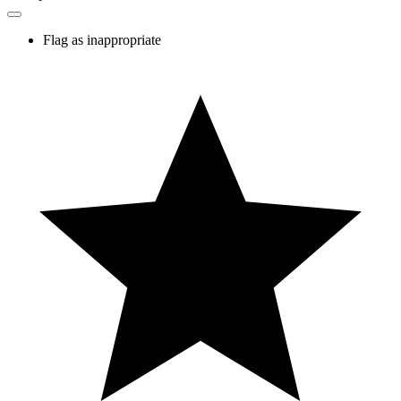
Flag as inappropriate