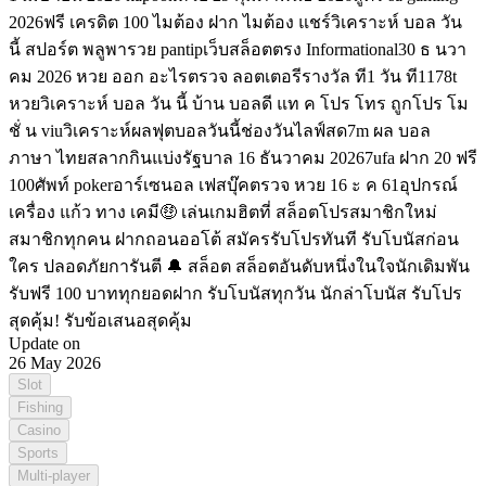
2026ฟรี เครดิต 100 ไมต้อง ฝาก ไมต้อง แชร์วิเคราะห์ บอล วัน
นี้ สปอร์ต พลูพารวย pantipเว็บสล็อตตรง Informational30 ธ นวา
คม 2026 หวย ออก อะไรตรวจ ลอตเตอรีรางวัล ที1 วัน ที1178t
หวยวิเคราะห์ บอล วัน นี้ บ้าน บอลดี แท ค โปร โทร ถูกโปร โม
ชั่ น viuวิเคราะห์ผลฟุตบอลวันนี้ช่องวันไลฟ์สด7m ผล บอล
ภาษา ไทยสลากกินแบ่งรัฐบาล 16 ธันวาคม 20267ufa ฝาก 20 ฟรี
100ศัพท์ pokerอาร์เซนอล เฟสบุ๊คตรวจ หวย 16 ะ ค 61อุปกรณ์
เครื่อง แก้ว ทาง เคมี🤑 เล่นเกมฮิตที่ สล็อตโปรสมาชิกใหม่
สมาชิกทุกคน ฝากถอนออโต้ สมัครรับโปรทันที รับโบนัสก่อน
ใคร ปลอดภัยการันตี 🔔 สล็อต สล็อตอันดับหนึ่งในใจนักเดิมพัน
รับฟรี 100 บาททุกยอดฝาก รับโบนัสทุกวัน นักล่าโบนัส รับโปร
สุดคุ้ม! รับข้อเสนอสุดคุ้ม
Update on
26 May 2026
Slot
Fishing
Casino
Sports
Multi-player