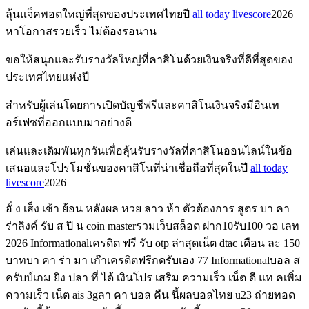
ลุ้นแจ็คพอตใหญ่ที่สุดของประเทศไทยปี
all today livescore
2026
หาโอกาสรวยเร็ว ไม่ต้องรอนาน
ขอให้สนุกและรับรางวัลใหญ่ที่คาสิโนด้วยเงินจริงที่ดีที่สุดของ
ประเทศไทยแห่งปี
สำหรับผู้เล่นโดยการเปิดบัญชีฟรีและคาสิโนเงินจริงมีอินเท
อร์เฟซที่ออกแบบมาอย่างดี
เล่นและเดิมพันทุกวันเพื่อลุ้นรับรางวัลที่คาสิโนออนไลน์ในข้อ
เสนอและโปรโมชั่นของคาสิโนที่น่าเชื่อถือที่สุดในปี
all today
livescore
2026
ฮั่ ง เส็ง เช้า ย้อน หลังผล หวย ลาว ห้า ตัวต้องการ สูตร บา คา
ร่าลิงค์ รับ ส ปิ น coin masterรวมเว็บสล็อต ฝาก10รับ100 วอ เลท
2026 Informationalเครดิต ฟรี รับ otp ล่าสุดเน็ต dtac เดือน ละ 150
บาทบา คา ร่า มา เก๊าเครดิตฟรีกดรับเอง 77 Informationalบอล ส
ครับบ์เกม ยิง ปลา ที่ ได้ เงินโปร เสริม ความเร็ว เน็ต ดี แท คเพิ่ม
ความเร็ว เน็ต ais 3gลา คา บอล คืน นี้ผลบอลไทย u23 ถ่ายทอด