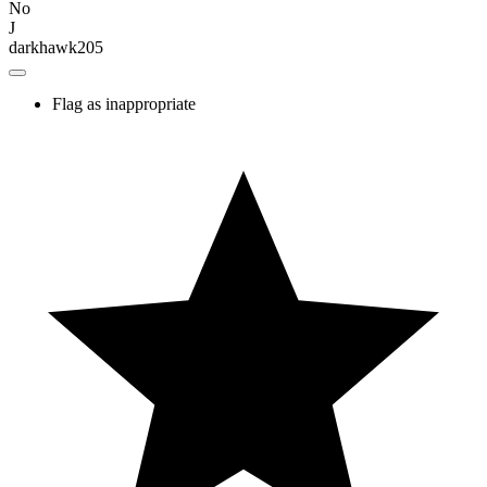
No
J
darkhawk205
Flag as inappropriate