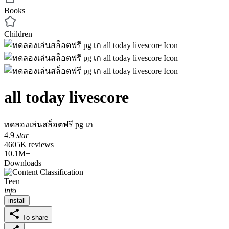
Books
Children
all today livescore
ทดลองเล่นสล็อตฟรี pg เก
4.9
star
4605K reviews
10.1M+
Downloads
Teen
info
install
To share