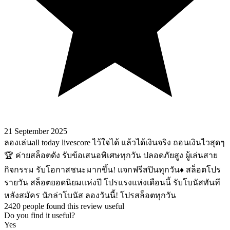
21 September 2025
ลองเล่นall today livescore ไว้ใจได้ แล้วได้เงินจริง ถอนเงินไวสุดๆ
🏆 ค่ายสล็อตดัง รับข้อเสนอพิเศษทุกวัน ปลอดภัยสูง ผู้เล่นสาย
กิจกรรม รับโอกาสชนะมากขึ้น! แจกฟรีสปินทุกวัน♦️ สล็อตโปร
รายวัน สล็อตยอดนิยมแห่งปี โปรแรงแห่งเดือนนี้ รับโบนัสทันที
หลังสมัคร นักล่าโบนัส ลองวันนี้! โปรสล็อตทุกวัน
2420 people found this review useful
Do you find it useful?
Yes