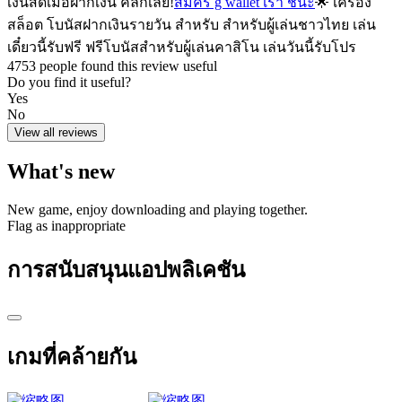
เงินสดเมื่อฝากเงิน คลิกเลย!
สมัคร g wallet เรา ชนะ
🌟 เครื่อง
สล็อต โบนัสฝากเงินรายวัน สำหรับ สำหรับผู้เล่นชาวไทย เล่น
เดี๋ยวนี้รับฟรี ฟรีโบนัสสำหรับผู้เล่นคาสิโน เล่นวันนี้รับโปร
4753 people found this review useful
Do you find it useful?
Yes
No
View all reviews
What's new
New game, enjoy downloading and playing together.
Flag as inappropriate
การสนับสนุนแอปพลิเคชัน
เกมที่คล้ายกัน