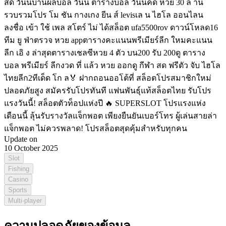
สด วันนี้บ้านผลบอล วันนี้ ตารางบอล วันนี้คด หวย 30 ล าน
รวบรวมโปร โม ชัน กางเกง ยีน ส์ levisเล น ไฮโล ออนไลน
ลงชื่อ เข้า ใช้ เพล สโตร์ ไม่ ได้สล็อต ufa5500rov ดาวน์โหลด16
ทีม ยู ฟ่าตรวจ หวย appตารางคะแนนพรีเมียร์ลีก ใหมคะแนน
ลีก เอิ ง ล่าสุดตารางเชลซีหวย 4 ตัว บน200 รับ 200ดู ตาราง
บอล พรีเมียร์ ลีกงวด ที่ แล้ว หวย ออกดู กีฬา สด ฟรีตัว จับ ไฮโล
ไทยลีก2ทีเด็ด โก ล🏅 ฝากถอนออโต้ที่ สล็อตโปรสมาชิกใหม่
ปลอดภัยสูง สมัครรับโปรทันที แฟนพันธุ์แท้สล็อตไทย รับโปร
แรงวันนี้! สล็อตตัวท็อปแห่งปี 🔥 SUPERSLOT โปรแรงแห่ง
เดือนนี้ ลุ้นรับรางวัลแจ็กพอต เพียงยืนยันเบอร์โทร ผู้เล่นสายล่า
แจ็กพอต ไม่ควรพลาด! โปรสล็อตสุดคุ้มสำหรับทุกคน
Update on
10 October 2025
Slot
Fishing
Casino
Sports
Multi-player
ความปลอดภัยของข้อมูล