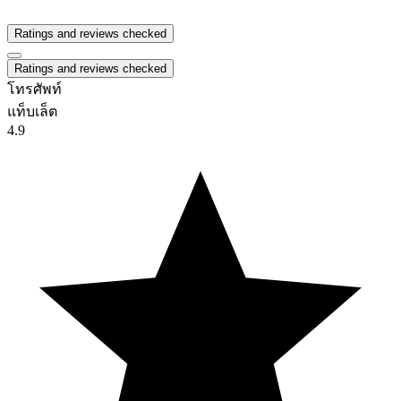
Ratings and reviews checked
Ratings and reviews checked
โทรศัพท์
แท็บเล็ต
4.9