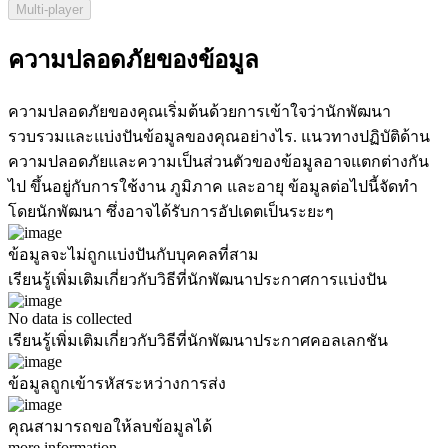
Multi-player
ความปลอดภัยของข้อมูล
ความปลอดภัยของคุณเริ่มต้นด้วยการเข้าใจว่านักพัฒนา
รวบรวมและแบ่งปันข้อมูลของคุณอย่างไร.
แนวทางปฏิบัติด้าน
ความปลอดภัยและความเป็นส่วนตัวของข้อมูลอาจแตกต่างกัน
ไป ขึ้นอยู่กับการใช้งาน ภูมิภาค และอายุ
ข้อมูลต่อไปนี้จัดทำ
โดยนักพัฒนา ซึ่งอาจได้รับการอัปเดตเป็นระยะๆ
ข้อมูลจะไม่ถูกแบ่งปันกับบุคคลที่สาม
เรียนรู้เพิ่มเติมเกี่ยวกับวิธีที่นักพัฒนาประกาศการแบ่งปัน
No data is collected
เรียนรู้เพิ่มเติมเกี่ยวกับวิธีที่นักพัฒนาประกาศคอลเลกชัน
ข้อมูลถูกเข้ารหัสระหว่างการส่ง
คุณสามารถขอให้ลบข้อมูลได้
more information