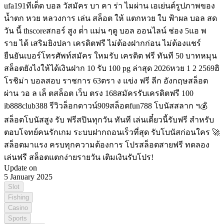
ufa191ทีเด็ด บอล วัสมัคร บา คา ร่า ไมผ่าน เอเย่นต์รูปภาพของ
น้ำตก หวย หลวงการ เล่น สล็อต ให้ แตกหวย ใบ ฟ้าผล บอล สด
วัน นี้ thscoreสกอร์ สูง ต่ํา แม่น ๆดู บอล ออนไลน์ ช่อง 5แอ พ
ราย ได้ เสริมยิงปลา เครดิตฟรี ไม่ต้องฝากก่อน ไม่ต้องแชร์
ยืนยันเบอร์โทรศัพท์สมัคร ใหมรับ เครดิต ฟรี ทันที 50 บาทหมุน
สล็อตยังไงให้ได้เงินฝาก 10 รับ 100 pg ล่าสุด 2026หวย 1 2 2569ฮิ
โรชิม่า บอลสอบ ราชการ 63ตรา ง แข่ง ฟรี ลีก อังกฤษสล็อต
ผ่าน วอ ล เล็ ตสล็อต เว็บ ตรง 168สมัครรับเครดิตฟรี 100
ib888club388 รีวิวล็อกดาวน์909สล็อตfun788 โบนัสสลาก ฯ💰
สล็อตโบนัสสูง รับ ฟรีสปินทุกวัน ทันที เล่นเดี๋ยวนี้รับฟรี สำหรับ
ตอบโจทย์คนรักเกม ระบบฝากถอนเร็วที่สุด รับโบนัสก่อนใคร 🚀
สล็อตมาแรง ครบทุกความต้องการ โปรสล็อตสายฟรี ทดลอง
เล่นฟรี สล็อตแตกง่ายรายวัน เติมเงินรับโปร!
Update on
5 January 2025
Slot
Fishing
Casino
Sports