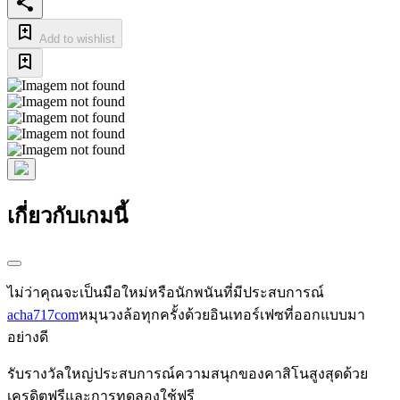
Add to wishlist
เกี่ยวกับเกมนี้
ไม่ว่าคุณจะเป็นมือใหม่หรือนักพนันที่มีประสบการณ์
acha717com
หมุนวงล้อทุกครั้งด้วยอินเทอร์เฟซที่ออกแบบมา
อย่างดี
รับรางวัลใหญ่ประสบการณ์ความสนุกของคาสิโนสูงสุดด้วย
เครดิตฟรีและการทดลองใช้ฟรี