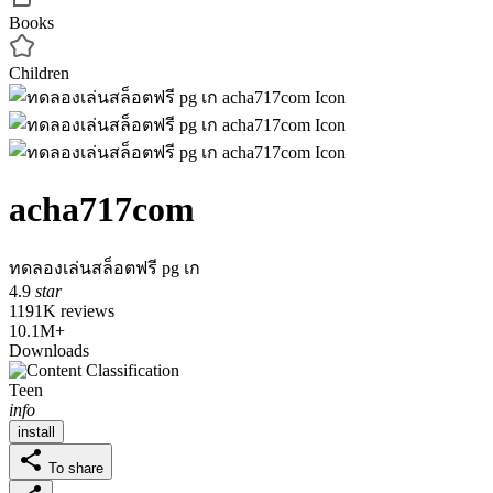
Books
Children
acha717com
ทดลองเล่นสล็อตฟรี pg เก
4.9
star
1191K reviews
10.1M+
Downloads
Teen
info
install
To share