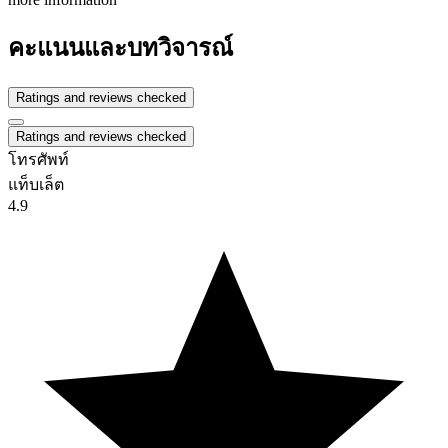
คะแนนและบทวิจารณ์
Ratings and reviews checked
Ratings and reviews checked
โทรศัพท์
แท็บเล็ต
4.9