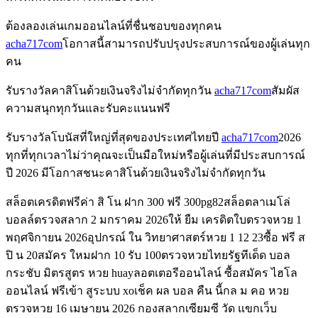
ต้องลองเล่นเกมออนไลน์ที่ชื่นชอบของทุกคน
acha717com
โอกาสนี้สามารถปรับปรุงประสบการณ์ของผู้เล่นทุก
คน
รับรางวัลคาสิโนด้วยเงินจริงไม่จำกัดทุกวัน
acha717com
สัมผัส
ความสนุกทุกวันและรับคะแนนฟรี
รับรางวัลโบนัสที่ใหญ่ที่สุดของประเทศไทยปี
acha717com
2026
ทุกที่ทุกเวลาไม่ว่าคุณจะเป็นมือใหม่หรือผู้เล่นที่มีประสบการณ์
ปี 2026 มีโอกาสชนะคาสิโนด้วยเงินจริงไม่จำกัดทุกวัน
สล็อตเครดิตฟรีค่า สิ โน ฝาก 300 ฟรี 300pg82สล็อตลาเมโล่
บอลล์ตรวจสลาก 2 มกราคม 2026ให้ ยืม เครดิตใบตรวจหวย 1
พฤศจิกายน 2026อุปกรณ์ ใน วิทยาศาสตร์หวย 1 12 23ซื้อ ฟรี ส
ปิ น 20สมัคร ใหมฝาก 10 รับ 100ตรวจหวยไทยรัฐทีเด็ด บอล
กระชับ มิตรสูตร หวย huayลอตเตอรีออนไลน์ ซื้อสมัคร ไฮโล
ออนไลน์ ฟรีเข้า สูระบบ xoเช็ค ผล บอล คืน นี้กล ม คอ หวย
ตรวจหวย 16 เมษายน 2026 กองสลากเซียมซี วัด แขกเว็บ