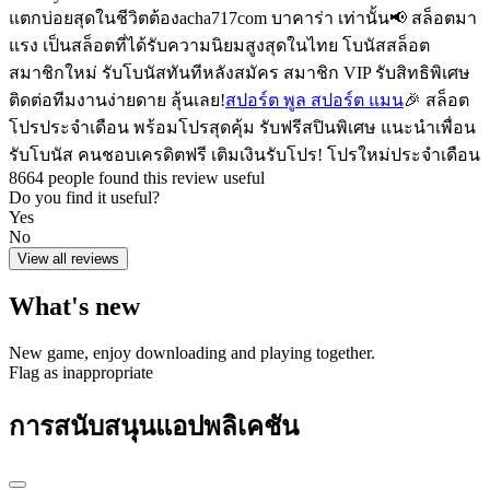
แตกบ่อยสุดในชีวิตต้องacha717com บาคาร่า เท่านั้น📢 สล็อตมา
แรง เป็นสล็อตที่ได้รับความนิยมสูงสุดในไทย โบนัสสล็อต
สมาชิกใหม่ รับโบนัสทันทีหลังสมัคร สมาชิก VIP รับสิทธิพิเศษ
ติดต่อทีมงานง่ายดาย ลุ้นเลย!
สปอร์ต พูล สปอร์ต แมน
🎉 สล็อต
โปรประจำเดือน พร้อมโปรสุดคุ้ม รับฟรีสปินพิเศษ แนะนำเพื่อน
รับโบนัส คนชอบเครดิตฟรี เติมเงินรับโปร! โปรใหม่ประจำเดือน
8664 people found this review useful
Do you find it useful?
Yes
No
View all reviews
What's new
New game, enjoy downloading and playing together.
Flag as inappropriate
การสนับสนุนแอปพลิเคชัน