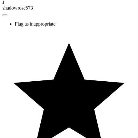
J
shadowrose573
Flag as inappropriate