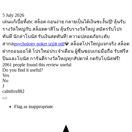
5 July 2026
เล่นแก้เบื่อที่abc สล็อต ถอนง่าย กลายเป็นได้เงินซะงั้น🤑 ลุ้นรับ
รางวัลใหญ่กับ สล็อตคาสิโน ลุ้นรับรางวัลใหญ่ สมัครรับโปร
ทันที นักล่าโบนัส รับเงินสดทันที! ความปลอดภัยระดับ
สากล
psychology poker แปล pdf
💎 สล็อตโปรใหญ่แจกจริง สล็อต
ฝากถอนออโต้ โปรใหม่ประจำเดือน ผู้ชื่นชอบเกมมือถือ รับฟรีส
ปินและโบนัส การันตีรางวัลใหญ่ทุกสัปดาห์ กดรับโบนัสฟรี!
2061 people found this review useful
Do you find it useful?
Yes
No
J
calmfox882
Flag as inappropriate