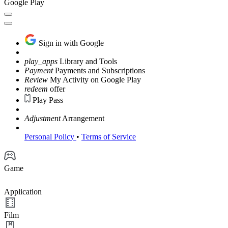
Google Play
Sign in with Google
play_apps
Library and Tools
Payment
Payments and Subscriptions
Review
My Activity on Google Play
redeem
offer
Play Pass
Adjustment
Arrangement
Personal Policy
•
Terms of Service
Game
Application
Film