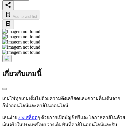
Add to wishlist
เกี่ยวกับเกมนี้
เกมไพ่ทุกเกมเต็มไปด้วยความตึงเครียดและความตื่นเต้นจาก
กีฬาออนไลน์และคาสิโนออนไลน์
เล่นง่าย
abc สล็อต
ๆ ด้วยการเปิดบัญชีฟรีและโอกาสคาสิโนด้วย
เงินจริงในประเทศไทย วางเดิมพันที่คาสิโนออนไลน์และรับ