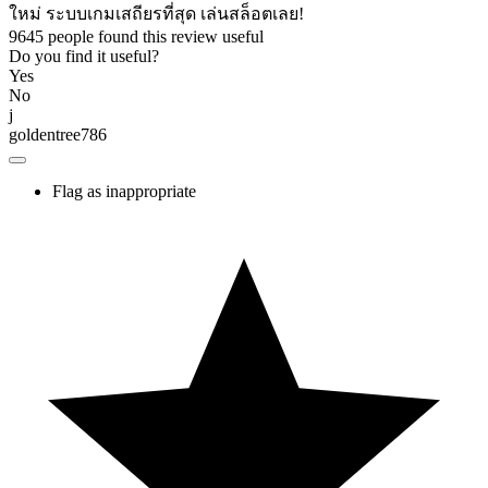
ใหม่ ระบบเกมเสถียรที่สุด เล่นสล็อตเลย!
9645 people found this review useful
Do you find it useful?
Yes
No
j
goldentree786
Flag as inappropriate