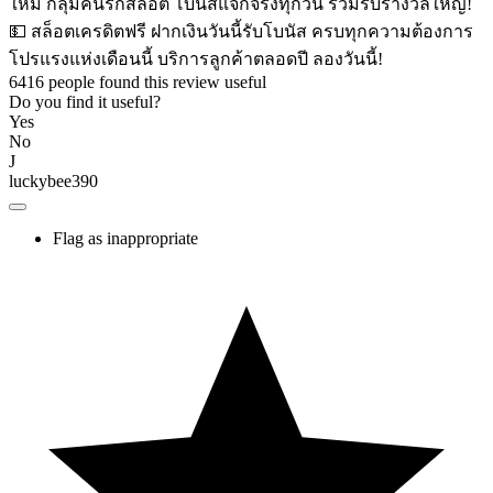
ใหม่ กลุ่มคนรักสล็อต โบนัสแจกจริงทุกวัน ร่วมรับรางวัลใหญ่!
💵 สล็อตเครดิตฟรี ฝากเงินวันนี้รับโบนัส ครบทุกความต้องการ
โปรแรงแห่งเดือนนี้ บริการลูกค้าตลอดปี ลองวันนี้!
6416 people found this review useful
Do you find it useful?
Yes
No
J
luckybee390
Flag as inappropriate