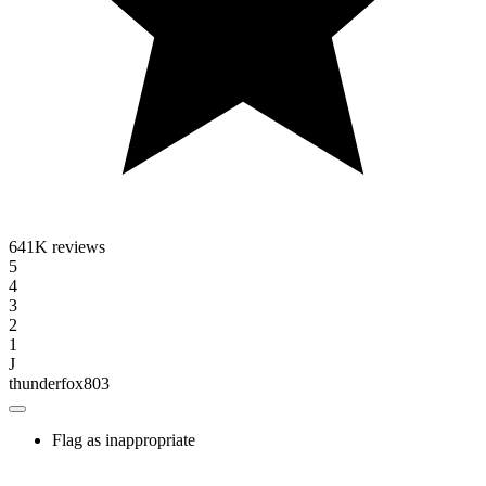
641K reviews
5
4
3
2
1
J
thunderfox803
Flag as inappropriate