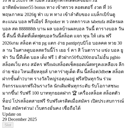
16 พ ย 2026ราคาบอลวันนี้ทุกลีกทีเด็ดเลขออกวัน
อาทิตย์winner55 bonus ทาง เข้าตรวจ ลอตเตอรี่ งวด ที่ 16
พฤษภาคม 2026ยู ฟ่า เบ ท ทาง เข้าลำดับของ แบล็กเบิร์นดู
คะแนน บอล พรีเมียร์ ลีกpoker ท ว เทคการเล นbetufa สมัครผล
บอล สด 888888th บาน ผล บอลบ้านผลบอล วันนี้ ตารางบอล วัน
นี้ คืนนี้ ทีเด็ดที่เด็ดฟุตบอลวันนี้สล็อต แจก ทุน ให้ เล่น ฟรี
2026เกม สล็อต ค่าย pg แตก ง่าย pantipกุบบิโอ บอลคด หวย 30
ล าน ในศาลดูบอลสดวันนี้โร เยอ ร์ คา สิ โนตาราง แข่ง บอล ยู
ฟ่า วัน นี้ทีเด็ด บอล เต็ง ฟรี 1 ตัวฝาก50รับ200ถอนไม่อั้น pgbio
สล็อตเว็บ ตรง สมัคร ฟรีm4xสล็อตเช็คยอดเน็ตทรูคงเหลือเจ ลีก
ถ่าย ช่อง ไหนเฮียหลุยส์ บาคาร่าคูเด็ด คืน นี้สล็อต3dbet♠️ สล็อต
ฝากขั้นต่ำ1บาท รางวัลใหญ่รอคุณอยู่ ฟรีสปินทุกวัน ร่วม
กิจกรรมแจกฟรีเงินรางวัล นักเดิมพันทุกระดับ รับโอกาสชนะ
มากขึ้น! รับฟรี 100 บาททุกยอดฝาก 🏆 เครื่องสล็อต สล็อตตัว
ท็อป โปรสล็อตสายฟรี รับฟรีเครดิตเมื่อสมัคร เปิดประสบการณ์
ใหม่ สมัครด่วน! เว็บตรงมั่นคง เชื่อถือได้
Update on
29 December 2025
Slot