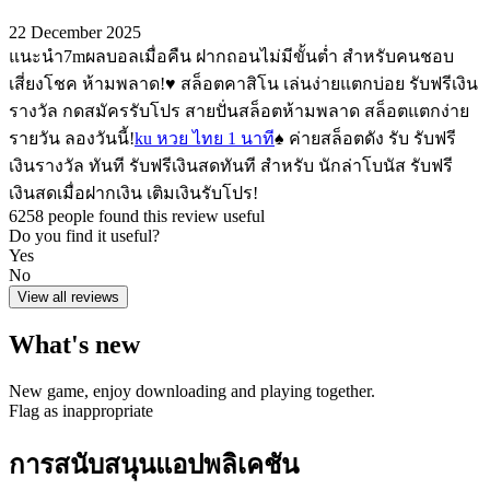
22 December 2025
แนะนำ7mผลบอลเมื่อคืน ฝากถอนไม่มีขั้นต่ำ สำหรับคนชอบ
เสี่ยงโชค ห้ามพลาด!♥️ สล็อตคาสิโน เล่นง่ายแตกบ่อย รับฟรีเงิน
รางวัล กดสมัครรับโปร สายปั่นสล็อตห้ามพลาด สล็อตแตกง่าย
รายวัน ลองวันนี้!
ku หวย ไทย 1 นาที
♠️ ค่ายสล็อตดัง รับ รับฟรี
เงินรางวัล ทันที รับฟรีเงินสดทันที สำหรับ นักล่าโบนัส รับฟรี
เงินสดเมื่อฝากเงิน เติมเงินรับโปร!
6258 people found this review useful
Do you find it useful?
Yes
No
View all reviews
What's new
New game, enjoy downloading and playing together.
Flag as inappropriate
การสนับสนุนแอปพลิเคชัน