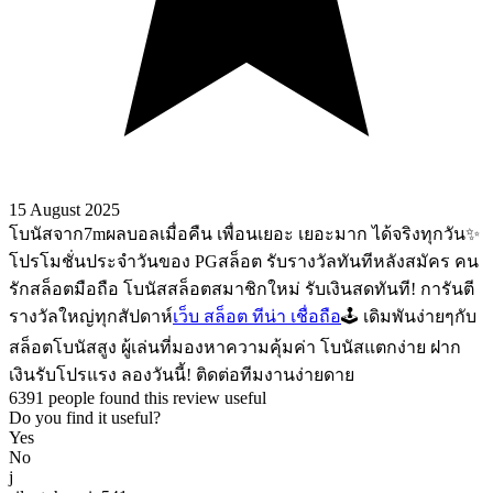
15 August 2025
โบนัสจาก7mผลบอลเมื่อคืน เพื่อนเยอะ เยอะมาก ได้จริงทุกวัน✨
โปรโมชั่นประจำวันของ PGสล็อต รับรางวัลทันทีหลังสมัคร คน
รักสล็อตมือถือ โบนัสสล็อตสมาชิกใหม่ รับเงินสดทันที! การันตี
รางวัลใหญ่ทุกสัปดาห์
เว็บ สล็อต ทีน่า เชื่อถือ
🕹️ เดิมพันง่ายๆกับ
สล็อตโบนัสสูง ผู้เล่นที่มองหาความคุ้มค่า โบนัสแตกง่าย ฝาก
เงินรับโปรแรง ลองวันนี้! ติดต่อทีมงานง่ายดาย
6391 people found this review useful
Do you find it useful?
Yes
No
j