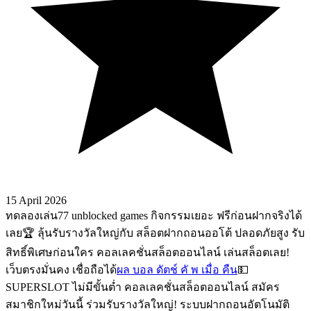
15 April 2026
ทดลองเล่น77 unblocked games กิจกรรมเยอะ ฟรีก่อนฝากจริงได้
เลย🏆 ลุ้นรับรางวัลใหญ่กับ สล็อตฝากถอนออโต้ ปลอดภัยสูง รับ
สิทธิ์พิเศษก่อนใคร คอลเลคชั่นสล็อตออนไลน์ เล่นสล็อตเลย!
เว็บตรงมั่นคง เชื่อถือได้
ผล บอล ดัตช์ คั พ เมื่อ คืน
💵
SUPERSLOT ไม่มีขั้นต่ำ คอลเลคชั่นสล็อตออนไลน์ สมัคร
สมาชิกใหม่วันนี้ ร่วมรับรางวัลใหญ่! ระบบฝากถอนอัตโนมัติ