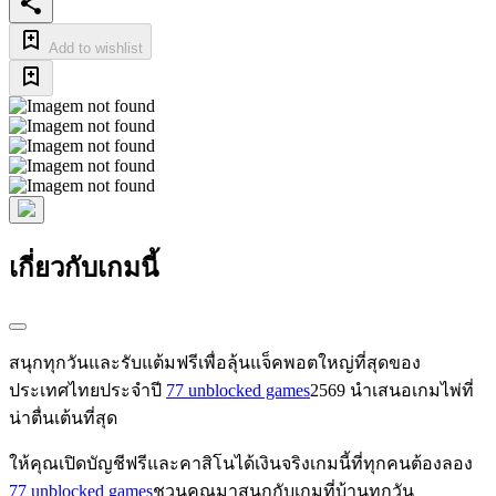
Add to wishlist
เกี่ยวกับเกมนี้
สนุกทุกวันและรับแต้มฟรีเพื่อลุ้นแจ็คพอตใหญ่ที่สุดของ
ประเทศไทยประจำปี
77 unblocked games
2569 นำเสนอเกมไพ่ที่
น่าตื่นเต้นที่สุด
ให้คุณเปิดบัญชีฟรีและคาสิโนได้เงินจริงเกมนี้ที่ทุกคนต้องลอง
77 unblocked games
ชวนคุณมาสนุกกับเกมที่บ้านทุกวัน