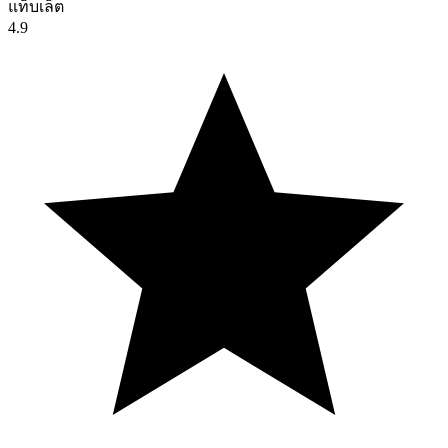
แท็บเล็ต
4.9