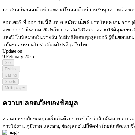
นำเสนอกีฬาออนไลน์และคาสิโนออนไลน์สำหรับทุกความต้องก
ลอตเตอรี่ ที่ ออก วัน นี้ดี แท ค สมัคร เน็ต 9 บาทโหลด เกม จาก
เลข ออก 1 มีนาคม 2026เว็บ บอล สด 789ตรวจสลาก16มิถุนายน2026บา
แห่งปี โบนัสฝากเงินรายวัน รับสิทธิพิเศษทุกยูสเซอร์ ผู้ชื่นชอบเ
สมัครก่อนหมดโปร! สล็อตโปรดีสุดในไทย
Update on
9 February 2025
Slot
Fishing
Casino
Sports
Multi-player
ความปลอดภัยของข้อมูล
ความปลอดภัยของคุณเริ่มต้นด้วยการเข้าใจว่านักพัฒนารวบรวม
การใช้งาน ภูมิภาค และอายุ
ข้อมูลต่อไปนี้จัดทำโดยนักพัฒนา ซึ