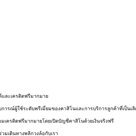
อได้และเครดิตฟรีมากมาย
การณ์ผู้ใช้ระดับพรีเมี่ยมของคาสิโนและการบริการลูกค้าที่เป็นเล
้อมเครดิตฟรีมากมายโดยเปิดบัญชีคาสิโนด้วยเงินจริงฟรี
่วมเดินทางพลิกวงล้อกับเรา