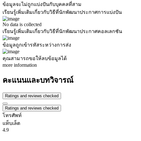
ข้อมูลจะไม่ถูกแบ่งปันกับบุคคลที่สาม
เรียนรู้เพิ่มเติมเกี่ยวกับวิธีที่นักพัฒนาประกาศการแบ่งปัน
No data is collected
เรียนรู้เพิ่มเติมเกี่ยวกับวิธีที่นักพัฒนาประกาศคอลเลกชัน
ข้อมูลถูกเข้ารหัสระหว่างการส่ง
คุณสามารถขอให้ลบข้อมูลได้
more information
คะแนนและบทวิจารณ์
Ratings and reviews checked
Ratings and reviews checked
โทรศัพท์
แท็บเล็ต
4.9