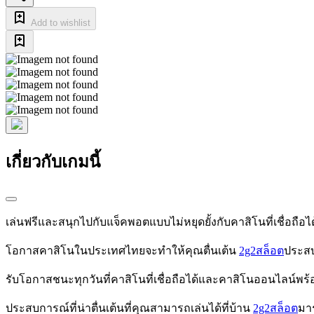
Add to wishlist
เกี่ยวกับเกมนี้
เล่นฟรีและสนุกไปกับแจ็คพอตแบบไม่หยุดยั้งกับคาสิโนที่เชื่อถื
โอกาสคาสิโนในประเทศไทยจะทำให้คุณตื่นเต้น
2g2สล็อต
ประสบ
รับโอกาสชนะทุกวันที่คาสิโนที่เชื่อถือได้และคาสิโนออนไลน์พร
ประสบการณ์ที่น่าตื่นเต้นที่คุณสามารถเล่นได้ที่บ้าน
2g2สล็อต
มาร