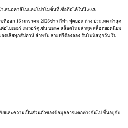
เสนอคาสิโนและโปรโมชั่นที่เชื่อถือได้ในปี 2026
dเลขที่ออก 16 มกราคม 2026ข่าว กีฬา ฟุตบอล ต่าง ประเทศ ล่าสุด
ต่อไบเออร์ เลเวอร์คูเซ่น บอล♠️ สล็อตใหม่ล่าสุด สล็อตยอดนิยม
ืนยอดเสียทุกสัปดาห์ สำหรับ สายฟรีต้องลอง รับโบนัสทุกวัน รีบ
ยและความเป็นส่วนตัวของข้อมูลอาจแตกต่างกันไป ขึ้นอยู่กับ