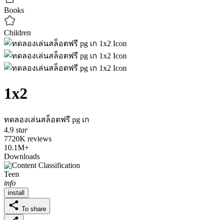
Books
Children
1x2
ทดลองเล่นสล็อตฟรี pg เก
4.9
star
7720K reviews
10.1M+
Downloads
Teen
info
install
To share