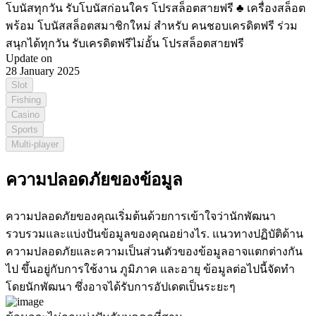
โบนัสทุกวัน รับโบนัสก่อนใคร โปรสล็อตสายฟรี ♣️ เครื่องสล็อต
พร้อม โบนัสสล็อตสมาชิกใหม่ สำหรับ คนชอบเครดิตฟรี ร่วม
สนุกได้ทุกวัน รับเครดิตฟรีไม่อั้น โปรสล็อตสายฟรี
Update on
28 January 2025
Slot
Fishing
Casino
Sports
Multi-player
ความปลอดภัยของข้อมูล
ความปลอดภัยของคุณเริ่มต้นด้วยการเข้าใจว่านักพัฒนา
รวบรวมและแบ่งปันข้อมูลของคุณอย่างไร.
แนวทางปฏิบัติด้าน
ความปลอดภัยและความเป็นส่วนตัวของข้อมูลอาจแตกต่างกัน
ไป ขึ้นอยู่กับการใช้งาน ภูมิภาค และอายุ
ข้อมูลต่อไปนี้จัดทำ
โดยนักพัฒนา ซึ่งอาจได้รับการอัปเดตเป็นระยะๆ