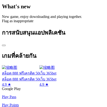
What's new
New game, enjoy downloading and playing together.
Flag as inappropriate
การสนับสนุนแอปพลิเคชัน
เกมที่คล้ายกัน
สล็อต 888 ฟรีเครดิต 50
เว็บ 365bet
สล็อต 888 ฟรีเครดิต 50
เว็บ 365bet
4.9 ★
4.9 ★
Google Play
Play Pass
Play Points