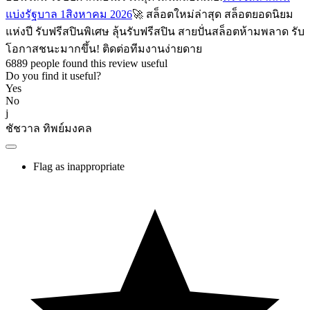
แบ่งรัฐบาล 1สิงหาคม 2026
🚀 สล็อตใหม่ล่าสุด สล็อตยอดนิยม
แห่งปี รับฟรีสปินพิเศษ ลุ้นรับฟรีสปิน สายปั่นสล็อตห้ามพลาด รับ
โอกาสชนะมากขึ้น! ติดต่อทีมงานง่ายดาย
6889 people found this review useful
Do you find it useful?
Yes
No
j
ชัชวาล ทิพย์มงคล
Flag as inappropriate