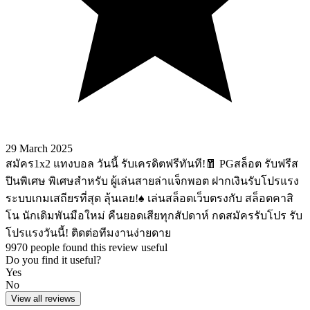
29 March 2025
สมัคร1x2 แทงบอล วันนี้ รับเครดิตฟรีทันที!🧧 PGสล็อต รับฟรีส
ปินพิเศษ พิเศษสำหรับ ผู้เล่นสายล่าแจ็กพอต ฝากเงินรับโปรแรง
ระบบเกมเสถียรที่สุด ลุ้นเลย!♠️ เล่นสล็อตเว็บตรงกับ สล็อตคาสิ
โน นักเดิมพันมือใหม่ คืนยอดเสียทุกสัปดาห์ กดสมัครรับโปร รับ
โปรแรงวันนี้! ติดต่อทีมงานง่ายดาย
9970 people found this review useful
Do you find it useful?
Yes
No
View all reviews