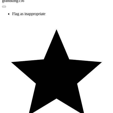
grandking156
Flag as inappropriate