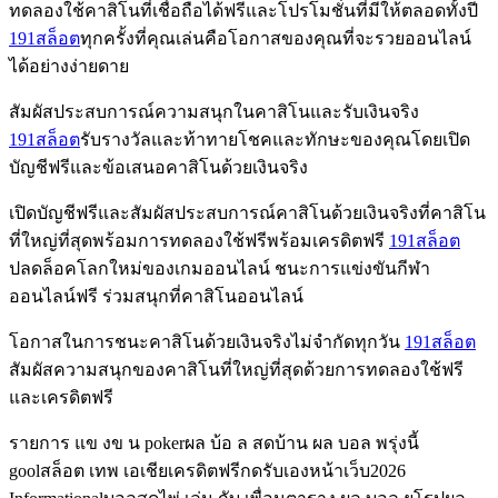
ทดลองใช้คาสิโนที่เชื่อถือได้ฟรีและโปรโมชั่นที่มีให้ตลอดทั้งปี
191สล็อต
ทุกครั้งที่คุณเล่นคือโอกาสของคุณที่จะรวยออนไลน์
ได้อย่างง่ายดาย
สัมผัสประสบการณ์ความสนุกในคาสิโนและรับเงินจริง
191สล็อต
รับรางวัลและท้าทายโชคและทักษะของคุณโดยเปิด
บัญชีฟรีและข้อเสนอคาสิโนด้วยเงินจริง
เปิดบัญชีฟรีและสัมผัสประสบการณ์คาสิโนด้วยเงินจริงที่คาสิโน
ที่ใหญ่ที่สุดพร้อมการทดลองใช้ฟรีพร้อมเครดิตฟรี
191สล็อต
ปลดล็อคโลกใหม่ของเกมออนไลน์ ชนะการแข่งขันกีฬา
ออนไลน์ฟรี ร่วมสนุกที่คาสิโนออนไลน์
โอกาสในการชนะคาสิโนด้วยเงินจริงไม่จำกัดทุกวัน
191สล็อต
สัมผัสความสนุกของคาสิโนที่ใหญ่ที่สุดด้วยการทดลองใช้ฟรี
และเครดิตฟรี
รายการ แข งข น pokerผล บ้อ ล สดบ้าน ผล บอล พรุ่งนี้
goolสล็อต เทพ เอเชียเครดิตฟรีกดรับเองหน้าเว็บ2026