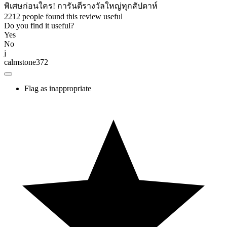
พิเศษก่อนใคร! การันตีรางวัลใหญ่ทุกสัปดาห์
2212 people found this review useful
Do you find it useful?
Yes
No
j
calmstone372
Flag as inappropriate