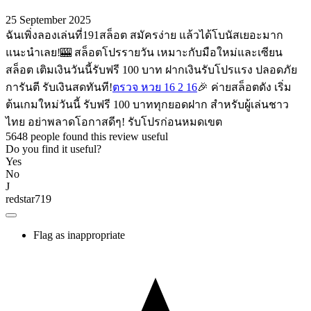
25 September 2025
ฉันเพิ่งลองเล่นที่191สล็อต สมัครง่าย แล้วได้โบนัสเยอะมาก
แนะนำเลย!🎰 สล็อตโปรรายวัน เหมาะกับมือใหม่และเซียน
สล็อต เติมเงินวันนี้รับฟรี 100 บาท ฝากเงินรับโปรแรง ปลอดภัย
การันตี รับเงินสดทันที!
ตรวจ หวย 16 2 16
🎉 ค่ายสล็อตดัง เริ่ม
ต้นเกมใหม่วันนี้ รับฟรี 100 บาททุกยอดฝาก สำหรับผู้เล่นชาว
ไทย อย่าพลาดโอกาสดีๆ! รับโปรก่อนหมดเขต
5648 people found this review useful
Do you find it useful?
Yes
No
J
redstar719
Flag as inappropriate