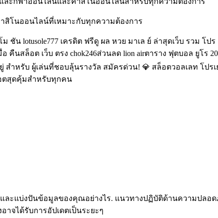
่งปีและกีฬาออนไลน์และคาสิโนออนไลน์สำหรับทุกความต้องการ
คาสิโนออนไลน์ที่เหมาะกับทุกความต้องการ
ม ชัน lotusole777 เครดิต ฟรีดู ผล หวย มาเล ย์ ล่าสุดเว็บ รวม โป
เมื่อ คืนสล็อต เว็บ ตรง chok246ส่วนลด lion airตาราง ฟุตบอล ยูโร 20
ู่ สำหรับ ผู้เล่นที่ชอบลุ้นรางวัล สมัครด่วน! 💎 สล็อตวอลเลท โป
อตสุดคุ้มสำหรับทุกคน
และแบ่งปันข้อมูลของคุณอย่างไร.
แนวทางปฏิบัติด้านความปลอดภั
่งอาจได้รับการอัปเดตเป็นระยะๆ