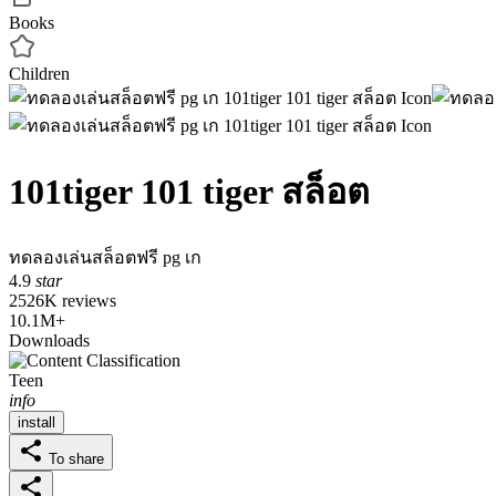
Books
Children
101tiger 101 tiger สล็อต
ทดลองเล่นสล็อตฟรี pg เก
4.9
star
2526K reviews
10.1M+
Downloads
Teen
info
install
To share