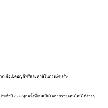
กเมื่อเปิดบัญชีฟรีและคาสิโนด้วยเงินจริง
ะจำปี 2569 ทุกครั้งที่เล่นเป็นโอกาสรวยออนไลน์ได้ง่ายๆ