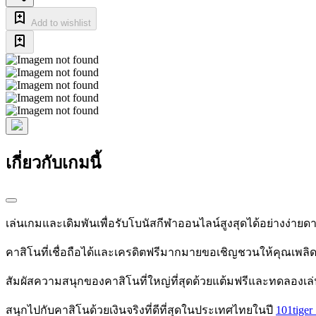
Add to wishlist
เกี่ยวกับเกมนี้
เล่นเกมและเดิมพันเพื่อรับโบนัสกีฬาออนไลน์สูงสุดได้อย่างง่ายด
คาสิโนที่เชื่อถือได้และเครดิตฟรีมากมายขอเชิญชวนให้คุณเพลิดเ
สัมผัสความสนุกของคาสิโนที่ใหญ่ที่สุดด้วยแต้มฟรีและทดลองเล
สนุกไปกับคาสิโนด้วยเงินจริงที่ดีที่สุดในประเทศไทยในปี
101tiger