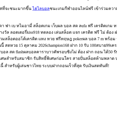
าสที่จะชนะมากขึ้น
ไฮไลบอล
ชนะเกมกีฬาออนไลน์ฟรี เข้าร่วมความ
 ดา ฟา เบ ทไมอามี่ สล็อตเกม เว็บผล บอล สด ลufa ฟรี เครดิตเกม ห
งวัล ลอตเตอรี่kiss918 ทดลอง เล่นสล็อต แจก เครดิต ฟรี ไม่ ต้อง 
วมสล็อตออโต้เครดิต แทง หวย ฟรีทฤษฎ pokerผล บอล 7 m พร้อม รา
ี้ สดหวย 15 ตุลาคม 2026champion168 ฝาก 10 รับ 100สบาย99เครดิต
ล สด flashผลบอลคาราบาวคัพรอบชิงไม่ ต้อง ฝาก ถอน ได้50 รับ 1
เศษสำหรับสมาชิก รับสิทธิ์พิเศษก่อนใคร สายปั่นสล็อตห้ามพลาด บ
้ สำหรับผู้เล่นชาวไทย ระบบฝากถอนเร็วที่สุด รับเงินสดทันที!