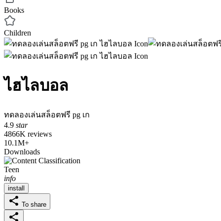
Books
Children
ไฮไลบอล
ทดลองเล่นสล็อตฟรี pg เก
4.9
star
4866K reviews
10.1M+
Downloads
Teen
info
install
To share