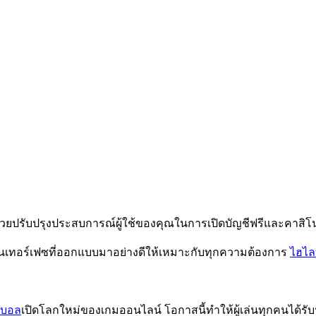
่วยปรับปรุงประสบการณ์ผู้ใช้ของคุณในการเปิดบัญชีฟรีและคาสิโน
ยอินเทอร์เฟซที่ออกแบบมาอย่างดีให้เหมาะกับทุกความต้องการ
ไฮไ
ลบอล
เปิดโลกใหม่ของเกมออนไลน์ โอกาสนี้ทำให้ผู้เล่นทุกคนได้รับป