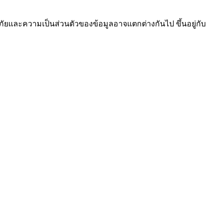
ยและความเป็นส่วนตัวของข้อมูลอาจแตกต่างกันไป ขึ้นอยู่กับ