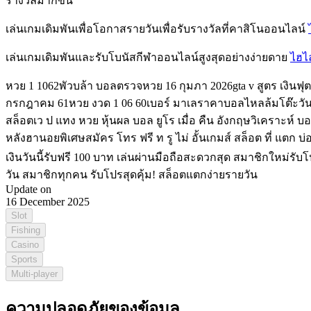
รางวัลมากขึ้น
เล่นเกมเดิมพันเพื่อโอกาสรายวันเพื่อรับรางวัลที่คาสิโนออนไลน์
เล่นเกมเดิมพันและรับโบนัสกีฬาออนไลน์สูงสุดอย่างง่ายดาย
ไฮไล
หวย 1 1062พัวบล้า บอลตรวจหวย 16 กุมภา 2026gta v สูตร เงินฟุตบ
กรกฎาคม 61หวย งวด 1 06 60เบอร์ มาเลราคาบอลไหลล้มโต๊ะวันนี้ข
สล็อตเว ป แทง หวย หุ้นผล บอล ยูโร เมื่อ คืน อังกฤษวิเคราะห์ 
หลังฮานอยพิเศษสมัคร โทร ฟรี ท รู ไม่ อั้นเกมส์ สล็อต ที่ แตก
เงินวันนี้รับฟรี 100 บาท เล่นผ่านมือถือสะดวกสุด สมาชิกใหม่รับโป
วัน สมาชิกทุกคน รับโปรสุดคุ้ม! สล็อตแตกง่ายรายวัน
Update on
16 December 2025
Slot
Fishing
Casino
Sports
Multi-player
ความปลอดภัยของข้อมูล