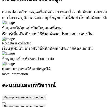
ความปลอดภัยของคุณเริ่มต้นด้วยการเข้าใจว่านักพัฒนารวบรวม
การใช้งาน ภูมิภาค และอายุ
ข้อมูลต่อไปนี้จัดทำโดยนักพัฒนา ซึ
ข้อมูลจะไม่ถูกแบ่งปันกับบุคคลที่สาม
เรียนรู้เพิ่มเติมเกี่ยวกับวิธีที่นักพัฒนาประกาศการแบ่งปัน
No data is collected
เรียนรู้เพิ่มเติมเกี่ยวกับวิธีที่นักพัฒนาประกาศคอลเลกชัน
ข้อมูลถูกเข้ารหัสระหว่างการส่ง
คุณสามารถขอให้ลบข้อมูลได้
more information
คะแนนและบทวิจารณ์
Ratings and reviews checked
Ratings and reviews checked