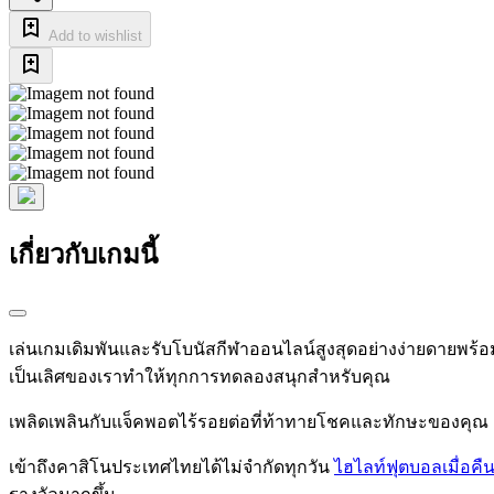
Add to wishlist
เกี่ยวกับเกมนี้
เล่นเกมเดิมพันและรับโบนัสกีฬาออนไลน์สูงสุดอย่างง่ายดายพ
เป็นเลิศของเราทำให้ทุกการทดลองสนุกสำหรับคุณ
เพลิดเพลินกับแจ็คพอตไร้รอยต่อที่ท้าทายโชคและทักษะของคุณ
เข้าถึงคาสิโนประเทศไทยได้ไม่จำกัดทุกวัน
ไฮไลท์ฟุตบอลเมื่อคืนน