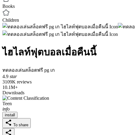
Books
Children
ไฮไลท์ฟุตบอลเมื่อคืนนี้
ทดลองเล่นสล็อตฟรี pg เก
4.9
star
3109K reviews
10.1M+
Downloads
Teen
info
install
To share