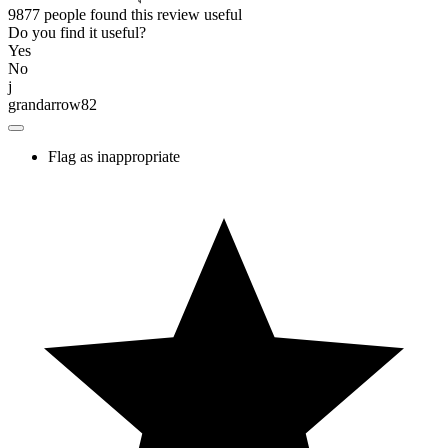
9877 people found this review useful
Do you find it useful?
Yes
No
j
grandarrow82
Flag as inappropriate