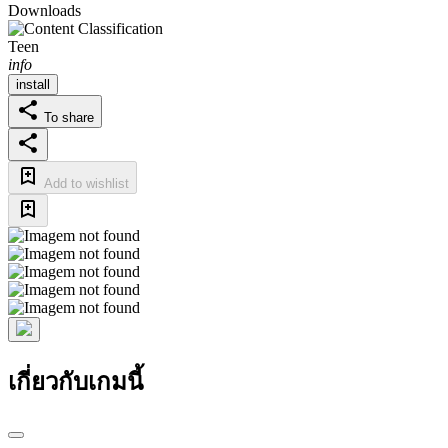
Downloads
Teen
info
install
To share
Add to wishlist
เกี่ยวกับเกมนี้