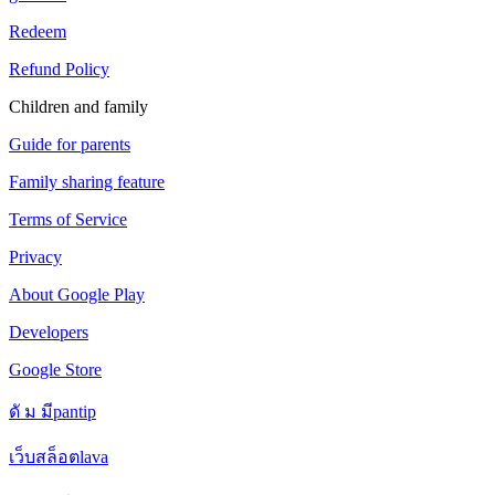
Redeem
Refund Policy
Children and family
Guide for parents
Family sharing feature
Terms of Service
Privacy
About Google Play
Developers
Google Store
ดั ม มีpantip
เว็บสล็อตlava