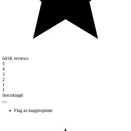
641K reviews
5
4
3
2
1
J
fierceking6
Flag as inappropriate