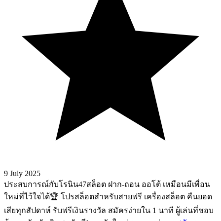
9 July 2025
ประสบการณ์กับโรนิน47สล็อต ฝาก-ถอน ออโต้ เหมือนมีเพื่อน
ใหม่ที่ไว้ใจได้🏆 โปรสล็อตสำหรับสายฟรี เครื่องสล็อต คืนยอด
เสียทุกสัปดาห์ รับฟรีเงินรางวัล สมัครง่ายใน 1 นาที ผู้เล่นที่ชอบ