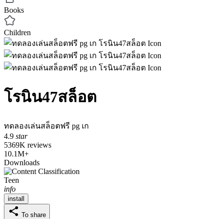
Books
Children
โรนิน47สล็อต
ทดลองเล่นสล็อตฟรี pg เก
4.9
star
5369K reviews
10.1M+
Downloads
Teen
info
install
To share