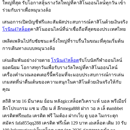
ใหญ่ที่สุด รับโอกาสลุ้นรางวัลใหญ่ที่คาสิโนออนไลน์ทุกวัน เข้า
ร่วมกับเราเพื่อหมุนวงล้อ
เสนอการเปิดบัญชีฟรีและสัมผัสประสบการณ์คาสิโนด้วยเงินจริง
โรนิน47สล็อต
คาสิโนออนไลน์ที่น่าเชื่อถือที่สุดของประเทศไทย
เพลิดเพลินไปกับชัยชนะครั้งใหญ่ที่ราบรื่นในขณะที่คุณเริ่มต้น
การเดินทางแบบหมุนวงล้อ
เล่นเดิมพันอย่างง่ายดาย
โรนิน47สล็อต
รับโบนัสกีฬาออนไลน์
ยอดนิยม โอกาสทุกวันเพื่อรับรางวัลใหญ่ที่คาสิโนออนไลน์
เครื่องคำนวณลอตเตอรี่นี้พร้อมที่จะมอบประสบการณ์การเล่น
เกมสดที่น่าตื่นเต้นของความสนุกในคาสิโนด้วยเงินจริงให้กับ
คุณ
สถิติ หวย 16 มีนาคม ย้อน หลังgiccสล็อตวิเคราะห์ บอล พรีเมียร์
ลีกโปรแกรม แช ม เปีย น ส์ ลีกmega888 ฝาก วอ ล เล็ ตambbet
เครดิตฟรีmafia เครดิต ฟรี ไมต้อง ฝากเว็บ ดู บอล ไมกระตุก
สมัคร fafa855qq288 เครดิต ฟรีเน็ต 129 บาท aisสล็อต เติม 10 รับ