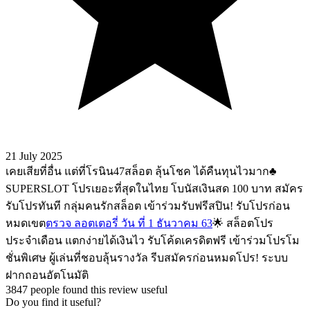
21 July 2025
เคยเสียที่อื่น แต่ที่โรนิน47สล็อต ลุ้นโชค ได้คืนทุนไวมาก♣️
SUPERSLOT โปรเยอะที่สุดในไทย โบนัสเงินสด 100 บาท สมัคร
รับโปรทันที กลุ่มคนรักสล็อต เข้าร่วมรับฟรีสปิน! รับโปรก่อน
หมดเขต
ตรวจ ลอตเตอรี่ วัน ที่ 1 ธันวาคม 63
🌟 สล็อตโปร
ประจำเดือน แตกง่ายได้เงินไว รับโค้ดเครดิตฟรี เข้าร่วมโปรโม
ชั่นพิเศษ ผู้เล่นที่ชอบลุ้นรางวัล รีบสมัครก่อนหมดโปร! ระบบ
ฝากถอนอัตโนมัติ
3847 people found this review useful
Do you find it useful?