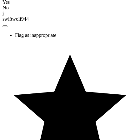
Yes
No
j
swiftwolf944
Flag as inappropriate