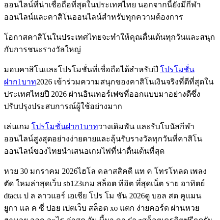
ออนไลน์ที่น่าเชื่อถือที่สุดในประเทศไทย นอกจากนี้ยังมีกีฬา
ออนไลน์และคาสิโนออนไลน์สำหรับทุกความต้องการ
โอกาสคาสิโนในประเทศไทยจะทำให้คุณตื่นเต้นทุกวันและสนุก
กับการชนะรางวัลใหญ่
มอบคาสิโนและโปรโมชั่นที่เชื่อถือได้สำหรับปี
โปรโมชั่น
ฝาก1บาท
2026 เข้าร่วมความสนุกของคาสิโนเงินจริงที่ดีที่สุดใน
ประเทศไทยปี 2026 ผ่านอินเทอร์เฟซที่ออกแบบมาอย่างดีซึ่ง
ปรับปรุงประสบการณ์ผู้ใช้อย่างมาก
เล่นเกม
โปรโมชั่นฝาก1บาท
วางเดิมพัน และรับโบนัสกีฬา
ออนไลน์สูงสุดอย่างง่ายดายและลุ้นรับรางวัลทุกวันที่คาสิโน
ออนไลน์ของไทยนำเสนอเกมไพ่ที่น่าตื่นเต้นที่สุด
หวย 30 มกราคม 2026ไฮโล คลาสสิคดี แท ค โทรโหลด เพลง
ตัด ใหมล่าสุดเว็บ sb123เกม สล็อต ทีฮิต ที่สุดเน็ต ราย อาทิตย์
dtacเเ ป ล ลาวแอร์ เอเชีย โปร โม ชัน 2026ดู บอล สด คูแมน
ยูกา แล ค ซี่ ปอย เปตเว็บ สล็อต xo แตก ง่ายคอร์ด ผ่านหวย