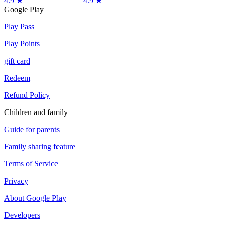
4.9 ★
4.9 ★
Google Play
Play Pass
Play Points
gift card
Redeem
Refund Policy
Children and family
Guide for parents
Family sharing feature
Terms of Service
Privacy
About Google Play
Developers