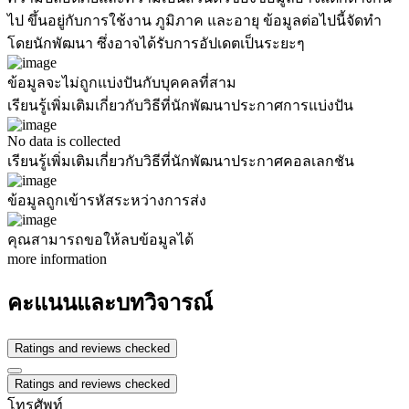
ไป ขึ้นอยู่กับการใช้งาน ภูมิภาค และอายุ
ข้อมูลต่อไปนี้จัดทำ
โดยนักพัฒนา ซึ่งอาจได้รับการอัปเดตเป็นระยะๆ
ข้อมูลจะไม่ถูกแบ่งปันกับบุคคลที่สาม
เรียนรู้เพิ่มเติมเกี่ยวกับวิธีที่นักพัฒนาประกาศการแบ่งปัน
No data is collected
เรียนรู้เพิ่มเติมเกี่ยวกับวิธีที่นักพัฒนาประกาศคอลเลกชัน
ข้อมูลถูกเข้ารหัสระหว่างการส่ง
คุณสามารถขอให้ลบข้อมูลได้
more information
คะแนนและบทวิจารณ์
Ratings and reviews checked
Ratings and reviews checked
โทรศัพท์