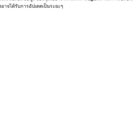
่งอาจได้รับการอัปเดตเป็นระยะๆ