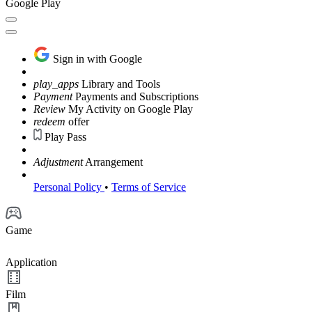
Google Play
Sign in with Google
play_apps
Library and Tools
Payment
Payments and Subscriptions
Review
My Activity on Google Play
redeem
offer
Play Pass
Adjustment
Arrangement
Personal Policy
•
Terms of Service
Game
Application
Film