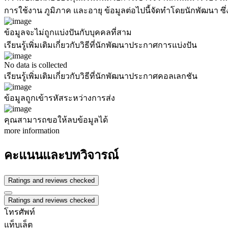
การใช้งาน ภูมิภาค และอายุ
ข้อมูลต่อไปนี้จัดทำโดยนักพัฒนา ซึ
ข้อมูลจะไม่ถูกแบ่งปันกับบุคคลที่สาม
เรียนรู้เพิ่มเติมเกี่ยวกับวิธีที่นักพัฒนาประกาศการแบ่งปัน
No data is collected
เรียนรู้เพิ่มเติมเกี่ยวกับวิธีที่นักพัฒนาประกาศคอลเลกชัน
ข้อมูลถูกเข้ารหัสระหว่างการส่ง
คุณสามารถขอให้ลบข้อมูลได้
more information
คะแนนและบทวิจารณ์
Ratings and reviews checked
Ratings and reviews checked
โทรศัพท์
แท็บเล็ต