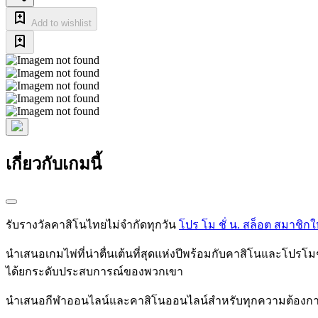
Add to wishlist
เกี่ยวกับเกมนี้
รับรางวัลคาสิโนไทยไม่จำกัดทุกวัน
โปร โม ชั่ น. สล็อต สมาชิกใ
นำเสนอเกมไพ่ที่น่าตื่นเต้นที่สุดแห่งปีพร้อมกับคาสิโนและโปรโมชั่
ได้ยกระดับประสบการณ์ของพวกเขา
นำเสนอกีฬาออนไลน์และคาสิโนออนไลน์สำหรับทุกความต้องก