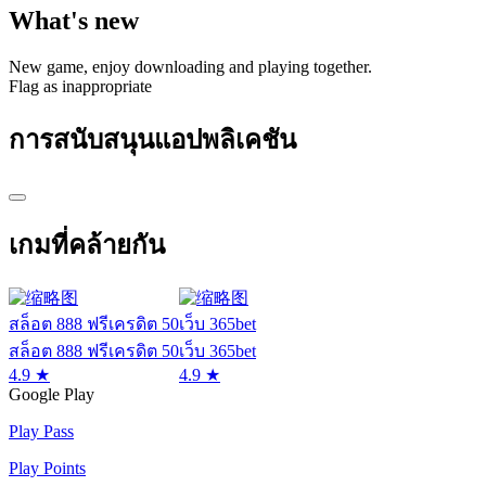
What's new
New game, enjoy downloading and playing together.
Flag as inappropriate
การสนับสนุนแอปพลิเคชัน
เกมที่คล้ายกัน
สล็อต 888 ฟรีเครดิต 50
เว็บ 365bet
สล็อต 888 ฟรีเครดิต 50
เว็บ 365bet
4.9 ★
4.9 ★
Google Play
Play Pass
Play Points