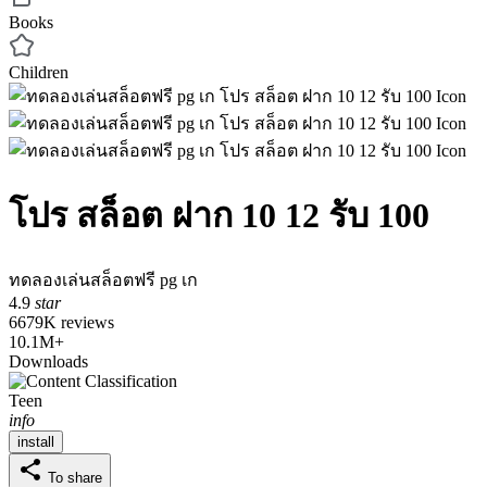
Books
Children
โปร สล็อต ฝาก 10 12 รับ 100
ทดลองเล่นสล็อตฟรี pg เก
4.9
star
6679K reviews
10.1M+
Downloads
Teen
info
install
To share