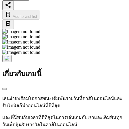
Add to wishlist
เกี่ยวกับเกมนี้
เล่นง่ายพร้อมโอกาสชนะเดิมพันรายวันที่คาสิโนออนไลน์และ
รับโบนัสกีฬาออนไลน์ที่ดีที่สุด
และที่นี่พบกับเวลาที่ดีที่สุดในการเล่นเกมกับเราและเดิมพันทุก
วันเพื่อลุ้นรับรางวัลในคาสิโนออนไลน์