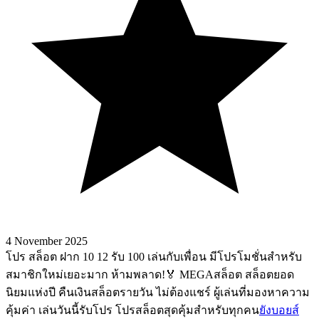
4 November 2025
โปร สล็อต ฝาก 10 12 รับ 100 เล่นกับเพื่อน มีโปรโมชั่นสำหรับ
สมาชิกใหม่เยอะมาก ห้ามพลาด!🏅 MEGAสล็อต สล็อตยอด
นิยมแห่งปี คืนเงินสล็อตรายวัน ไม่ต้องแชร์ ผู้เล่นที่มองหาความ
คุ้มค่า เล่นวันนี้รับโปร โปรสล็อตสุดคุ้มสำหรับทุกคน
ยังบอยส์