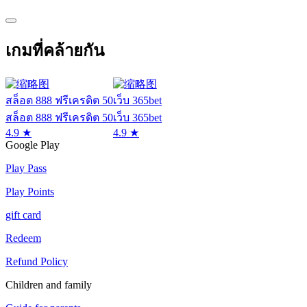
เกมที่คล้ายกัน
สล็อต 888 ฟรีเครดิต 50
เว็บ 365bet
สล็อต 888 ฟรีเครดิต 50
เว็บ 365bet
4.9 ★
4.9 ★
Google Play
Play Pass
Play Points
gift card
Redeem
Refund Policy
Children and family