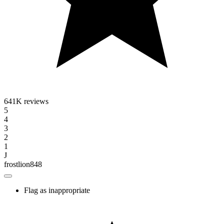
641K reviews
5
4
3
2
1
J
frostlion848
Flag as inappropriate