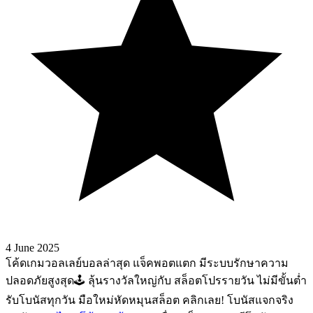
4 June 2025
โค้ดเกมวอลเลย์บอลล่าสุด แจ็คพอตแตก มีระบบรักษาความ
ปลอดภัยสูงสุด🕹️ ลุ้นรางวัลใหญ่กับ สล็อตโปรรายวัน ไม่มีขั้นต่ำ
รับโบนัสทุกวัน มือใหม่หัดหมุนสล็อต คลิกเลย! โบนัสแจกจริง