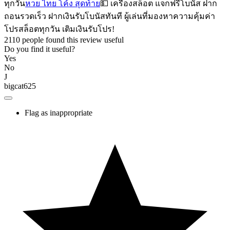
ทุกวัน
หวย ไทย โค้ง สุดท้าย
💵 เครื่องสล็อต แจกฟรีโบนัส ฝาก
ถอนรวดเร็ว ฝากเงินรับโบนัสทันที ผู้เล่นที่มองหาความคุ้มค่า
โปรสล็อตทุกวัน เติมเงินรับโปร!
2110 people found this review useful
Do you find it useful?
Yes
No
J
bigcat625
Flag as inappropriate