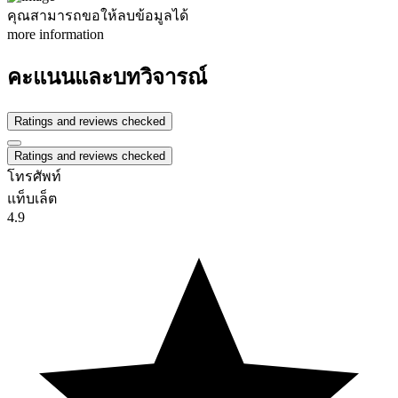
คุณสามารถขอให้ลบข้อมูลได้
more information
คะแนนและบทวิจารณ์
Ratings and reviews checked
Ratings and reviews checked
โทรศัพท์
แท็บเล็ต
4.9