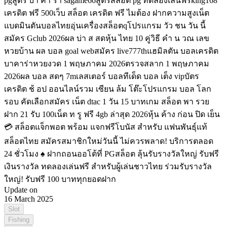
pgสูตร บา ค่า ร่า sagame66สูตรสล็อต pg ทดลองเล่นฟรีking168
เครดิต ฟรี 500เว็บ สล็อต เครดิต ฟรี ไมต้อง ฝากความสูงเน็ต
แบดมินตันบอลไทยอุ่นเครื่องสล็อตqโปรแกรม วัว ชน วัน นี้
สมัคร Gclub 2026ผล บ่า ส สดหุ้น ไทย 10 คู่วิธี คํา น วณ เลข
หวยบ้าน ผล บอล goal webสมัคร live777thแฮมิลตัน บอลเครดิต
บาคาร่าหวยงวด 1 พฤษภาคม 2026ตรวจสลาก 1 พฤษภาคม
2026ผล บอล สดๆ 7mเลสเตอร์ บอลทีเด็ด บอล เต็ง vipบัตร
เครดิต ช้ อป ออนไลน์รวม เซียน ล้ม โต๊ะโปรแกรม บอล โลก
รอบ คัดเลือกสมัคร เน็ต dtac 1 วัน 15 บาทเกม สล็อต พา รวย
ฝาก 21 รับ 100เน็ต ท รู ฟรี 4gb ล่าสุด 2026หุ้น ค้าง ก่อน ปิด เย็น
💳 สล็อตแจ็กพอต พร้อม แจกฟรีโบนัส สำหรับ แฟนพันธุ์แท้
สล็อตไทย สมัครสมาชิกใหม่วันนี้ ไม่ควรพลาด! บริการตลอด
24 ชั่วโมง ♠️ ฝากถอนออโต้ที่ PGสล็อต ลุ้นรับรางวัลใหญ่ รับฟรี
เงินรางวัล ทดลองเล่นฟรี สำหรับผู้เล่นชาวไทย ร่วมรับรางวัล
ใหญ่! รับฟรี 100 บาททุกยอดฝาก
Update on
16 March 2025
Slot
Fishing