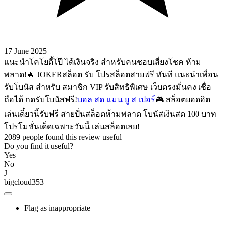
17 June 2025
แนะนำโคโยตี้โป๊ ได้เงินจริง สำหรับคนชอบเสี่ยงโชค ห้าม
พลาด!🔥 JOKERสล็อต รับ โปรสล็อตสายฟรี ทันที แนะนำเพื่อน
รับโบนัส สำหรับ สมาชิก VIP รับสิทธิพิเศษ เว็บตรงมั่นคง เชื่อ
ถือได้ กดรับโบนัสฟรี!
บอล สด แมน ยู ส เปอร์
🎮 สล็อตยอดฮิต
เล่นเดี๋ยวนี้รับฟรี สายปั่นสล็อตห้ามพลาด โบนัสเงินสด 100 บาท
โปรโมชั่นเด็ดเฉพาะวันนี้ เล่นสล็อตเลย!
2089 people found this review useful
Do you find it useful?
Yes
No
J
bigcloud353
Flag as inappropriate