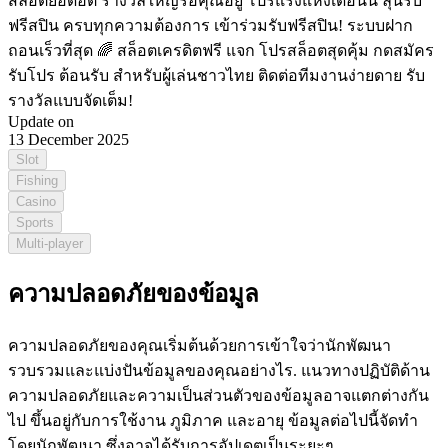
สล็อตยอดฮิต รางวัลใหญ่รอคุณอยู่ โปรแรงแห่งเดือนนี้ ลุ้นรับ
ฟรีสปิน ครบทุกความต้องการ เข้าร่วมรับฟรีสปิน! ระบบฝาก
ถอนเร็วที่สุด 🌈 สล็อตเครดิตฟรี แจก โปรสล็อตสุดคุ้ม กดสมัคร
รับโปร ต้อนรับ สำหรับผู้เล่นชาวไทย ติดต่อทีมงานง่ายดาย รับ
รางวัลแบบจัดเต็ม!
Update on
13 December 2025
Slot
Fishing
Casino
Sports
Multi-player
ความปลอดภัยของข้อมูล
ความปลอดภัยของคุณเริ่มต้นด้วยการเข้าใจว่านักพัฒนา
รวบรวมและแบ่งปันข้อมูลของคุณอย่างไร.
แนวทางปฏิบัติด้าน
ความปลอดภัยและความเป็นส่วนตัวของข้อมูลอาจแตกต่างกัน
ไป ขึ้นอยู่กับการใช้งาน ภูมิภาค และอายุ
ข้อมูลต่อไปนี้จัดทำ
โดยนักพัฒนา ซึ่งอาจได้รับการอัปเดตเป็นระยะๆ