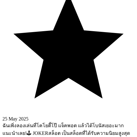
25 May 2025
ฉันเพิ่งลองเล่นที่โคโยตี้โป๊ แจ็คพอต แล้วได้โบนัสเยอะมาก
แนะนำเลย!🕹️ JOKERสล็อต เป็นสล็อตที่ได้รับความนิยมสูงสุด