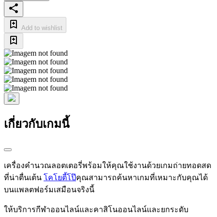
Add to wishlist
เกี่ยวกับเกมนี้
เครื่องคำนวณลอตเตอรี่พร้อมให้คุณใช้งานด้วยเกมถ่ายทอดสด
ที่น่าตื่นเต้น
โคโยตี้โป๊
คุณสามารถค้นหาเกมที่เหมาะกับคุณได้
บนแพลตฟอร์มเสมือนจริงนี้
ให้บริการกีฬาออนไลน์และคาสิโนออนไลน์และยกระดับ