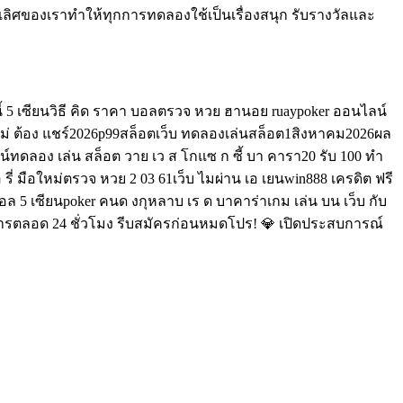
นเลิศของเราทำให้ทุกการทดลองใช้เป็นเรื่องสนุก รับรางวัลและ
 นี้ 5 เซียนวิธี คิด ราคา บอลตรวจ หวย ฮานอย ruaypoker ออนไลน์
 50 ไม่ ต้อง แชร์2026p99สล็อตเว็บ ทดลองเล่นสล็อต1สิงหาคม2026ผล
์ทดลอง เล่น สล็อต วาย เว ส โกแซ ก ซี้ บา คารา20 รับ 100 ทํา
รี่ มือใหม่ตรวจ หวย 2 03 61เว็บ ไมผ่าน เอ เยนwin888 เครดิต ฟรี
ล 5 เซียนpoker คนด งกุหลาบ เร ด บาคาร่าเกม เล่น บน เว็บ กับ
บริการตลอด 24 ชั่วโมง รีบสมัครก่อนหมดโปร! 💎 เปิดประสบการณ์