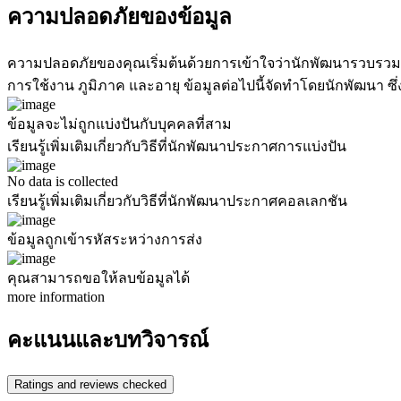
ความปลอดภัยของข้อมูล
ความปลอดภัยของคุณเริ่มต้นด้วยการเข้าใจว่านักพัฒนารวบรวม
การใช้งาน ภูมิภาค และอายุ
ข้อมูลต่อไปนี้จัดทำโดยนักพัฒนา ซึ
ข้อมูลจะไม่ถูกแบ่งปันกับบุคคลที่สาม
เรียนรู้เพิ่มเติมเกี่ยวกับวิธีที่นักพัฒนาประกาศการแบ่งปัน
No data is collected
เรียนรู้เพิ่มเติมเกี่ยวกับวิธีที่นักพัฒนาประกาศคอลเลกชัน
ข้อมูลถูกเข้ารหัสระหว่างการส่ง
คุณสามารถขอให้ลบข้อมูลได้
more information
คะแนนและบทวิจารณ์
Ratings and reviews checked