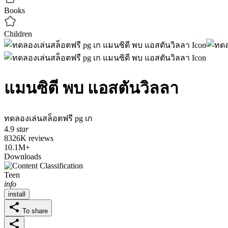
Books
Children
แมนซิตี พบ แอสตันวิลลา
ทดลองเล่นสล็อตฟรี pg เก
4.9
star
8326K reviews
10.1M+
Downloads
Teen
info
install
To share