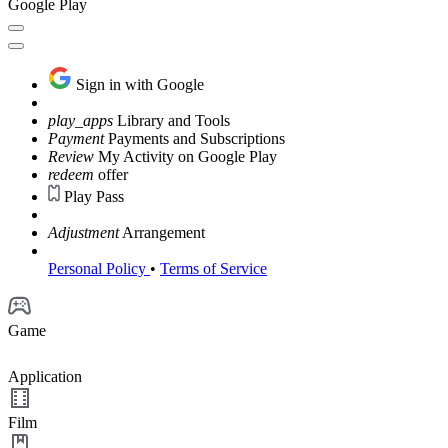
Google Play
Sign in with Google
play_apps
Library and Tools
Payment
Payments and Subscriptions
Review
My Activity on Google Play
redeem
offer
Play Pass
Adjustment
Arrangement
Personal Policy
•
Terms of Service
Game
Application
Film