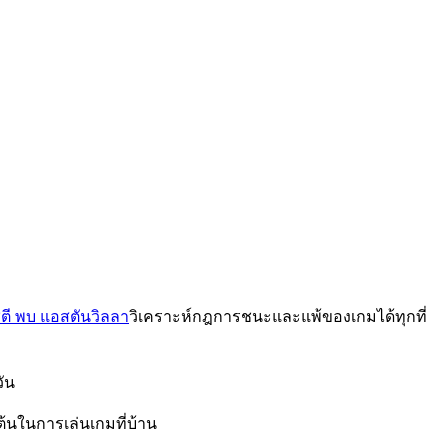
ตี พบ แอสตันวิลลา
วิเคราะห์กฎการชนะและแพ้ของเกมได้ทุกที่
ัน
้นในการเล่นเกมที่บ้าน