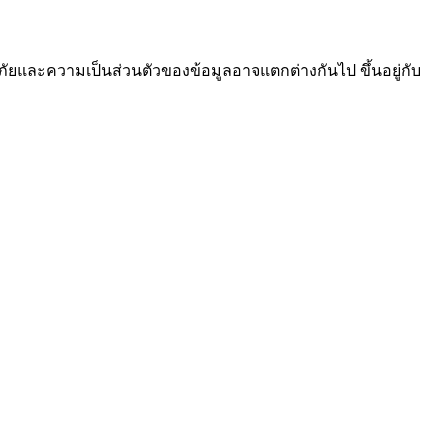
ยและความเป็นส่วนตัวของข้อมูลอาจแตกต่างกันไป ขึ้นอยู่กับ