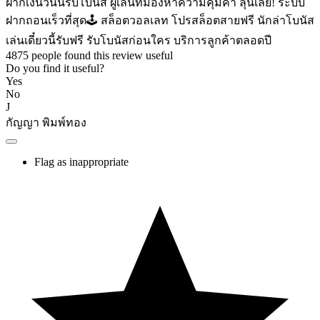
ฝากเงินวันนี้รับโบนัส ผู้เล่นที่มองหาความคุ้มค่า ลุ้นเลย! ระบบ
ฝากถอนเร็วที่สุด🕹️ สล็อตวอลเลท โปรสล็อตสายฟรี นักล่าโบนัส
เล่นเดี๋ยวนี้รับฟรี รับโบนัสก่อนใคร บริการลูกค้าตลอดปี
4875 people found this review useful
Do you find it useful?
Yes
No
J
กัญญา พิมพ์ทอง
Flag as inappropriate