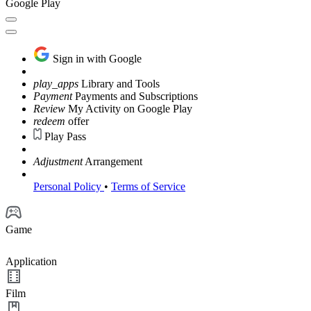
Google Play
Sign in with Google
play_apps
Library and Tools
Payment
Payments and Subscriptions
Review
My Activity on Google Play
redeem
offer
Play Pass
Adjustment
Arrangement
Personal Policy
•
Terms of Service
Game
Application
Film