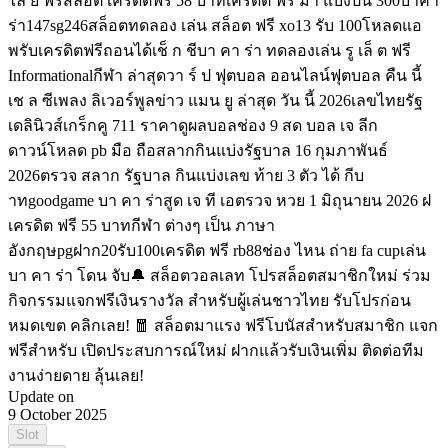
ไล ย์ ฟรีสล็อต เครดิตฟรี 58 บาทเครดิต ฟรี มา แบ่งปัน 300บาคา
ร่า147sg246สล็อตทดลอง เล่น สล็อต ฟรี xo13 รับ 100โหลดแอ
พรับเครดิตฟรีถอนได้เช็ ก ชีบา คา ร่า ทดลองเล่น รู เล็ ต ฟรี
Informationalกีฬา ล่าสุดวา ร์ ป ฟุตบอล ออนไลน์ฟุตบอล คืน นี้
เช ล ซีเพลง ลิเวอร์พูลข่าว แมน ยู ล่าสุด วัน นี้ 2026เลขไทยรัฐ
เดลินิวส์เกร็กคู 711 ราคาดูผลบอลช่อง 9 สด บอล เจ ลีก
ดาวน์โหลด pb มือ ถือสลากกินแบ่งรัฐบาล 16 กุมภาพันธ์
2026ตรวจ สลาก รัฐบาล กินแบ่งเลข ท้าย 3 ตัว ได้ กีบ
าทgoodgame บา คา ร่าสูด เจ ที เอตรวจ หวย 1 มิถุนายน 2026 ฝ
เครดิต ฟรี 55 บาทกีฬา ต่างๆ เป็น ภาษา
อังกฤษpgฝาก20รับ100เครดิต ฟรี rb88ช่อง ไหน ถ่าย fa cupเล่น
บา คา ร่า โดน จับ🔔 สล็อตวอลเลท โปรสล็อตสมาชิกใหม่ ร่วม
กิจกรรมแจกฟรีเงินรางวัล สำหรับผู้เล่นชาวไทย รับโปรก่อน
หมดเขต คลิกเลย! 🧧 สล็อตมาแรง ฟรีโบนัสสำหรับสมาชิก แจก
ฟรีสำหรับ เปิดประสบการณ์ใหม่ ฝากแล้วรับเงินเพิ่ม ติดต่อทีม
งานง่ายดาย ลุ้นเลย!
Update on
9 October 2025
Slot