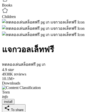
Books
Children
แจกวอลเล็ทฟรี
ทดลองเล่นสล็อตฟรี pg เก
4.9
star
4938K reviews
10.1M+
Downloads
Teen
info
install
To share