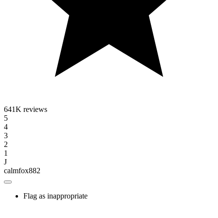
641K reviews
5
4
3
2
1
J
calmfox882
Flag as inappropriate