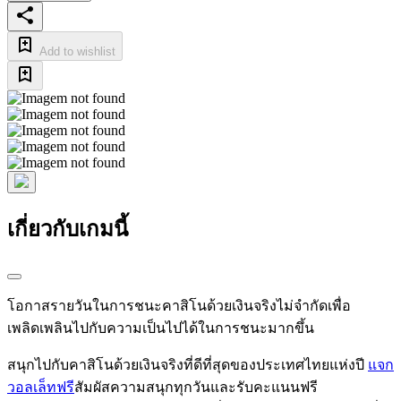
Add to wishlist
เกี่ยวกับเกมนี้
โอกาสรายวันในการชนะคาสิโนด้วยเงินจริงไม่จำกัดเพื่อ
เพลิดเพลินไปกับความเป็นไปได้ในการชนะมากขึ้น
สนุกไปกับคาสิโนด้วยเงินจริงที่ดีที่สุดของประเทศไทยแห่งปี
แจก
วอลเล็ทฟรี
สัมผัสความสนุกทุกวันและรับคะแนนฟรี