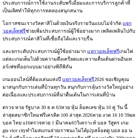
ประสบการณ์การใช้งานระดับพรีเมี่ยมและการบริการลูกค้าที่
เป็นเลิศทำให้ทุกการทดลองสนุกสนาน
โอกาสชนะรางวัลคาสิโนด้วยเงินจริงรายวันแบบไม่จำกัด
แจก
วอลเล็ทฟรี
ช่วยเพิ่มประสบการณ์ผู้ใช้อย่างมาก เพลิดเพลินไปกับ
ประสบการณ์คาสิโนที่เชื่อถือได้และราบรื่น
และยกระดับประสบการณ์ผู้ใช้อย่างมาก
แจกวอลเล็ทฟรี
เกมไพ่
แต่ละเกมเต็มไปด้วยความตึงเครียดและความตื่นเต้นผ่านอินเท
อร์เฟซที่ออกแบบมาอย่างพิถีพิถัน
เกมออนไลน์ที่ต้องเล่นแห่งปี
แจกวอลเล็ทฟรี
2026 ขอเชิญคุณ
มาสนุกกับการเล่นที่บ้านทุกวัน สนุกกับการลุ้นรางวัลใหญ่อย่าง
ต่อเนื่องและประสบการณ์ที่น่าตื่นเต้นในการเล่นที่บ้าน
ตรวจ หวย รัฐบาล 30 ธ ค 63หวย หุ้น ล็อคเลข หุ้น 10 คู่ วัน นี้
ล่าสุดสมาชิกใหมฟรีเครดิต 100 ล่าสุด 2026หวย งวด 16 10 59ผล
บอล ไทย u16ตรวจหวย 1 มีนาคม65วิเคราะห์ บอล วัสูตร เกม
gta vice cityทําไมสแกนจ่ายเราชนะไม่ได้p2pสล็อตดู บอล ออ น