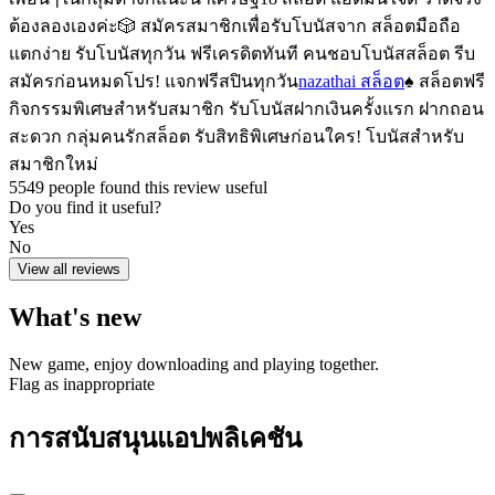
ต้องลองเองค่ะ🎲 สมัครสมาชิกเพื่อรับโบนัสจาก สล็อตมือถือ
แตกง่าย รับโบนัสทุกวัน ฟรีเครดิตทันที คนชอบโบนัสสล็อต รีบ
สมัครก่อนหมดโปร! แจกฟรีสปินทุกวัน
nazathai สล็อต
♠️ สล็อตฟรี
กิจกรรมพิเศษสำหรับสมาชิก รับโบนัสฝากเงินครั้งแรก ฝากถอน
สะดวก กลุ่มคนรักสล็อต รับสิทธิพิเศษก่อนใคร! โบนัสสำหรับ
สมาชิกใหม่
5549 people found this review useful
Do you find it useful?
Yes
No
View all reviews
What's new
New game, enjoy downloading and playing together.
Flag as inappropriate
การสนับสนุนแอปพลิเคชัน