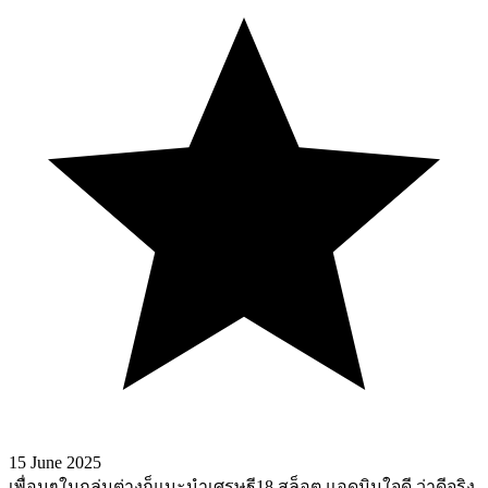
15 June 2025
เพื่อนๆในกลุ่มต่างก็แนะนำเศรษฐี18 สล็อต แอดมินใจดี ว่าดีจริง