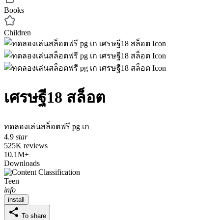
Books
Children
เศรษฐี18 สล็อต
ทดลองเล่นสล็อตฟรี pg เก
4.9
star
525K reviews
10.1M+
Downloads
Teen
info
install
To share