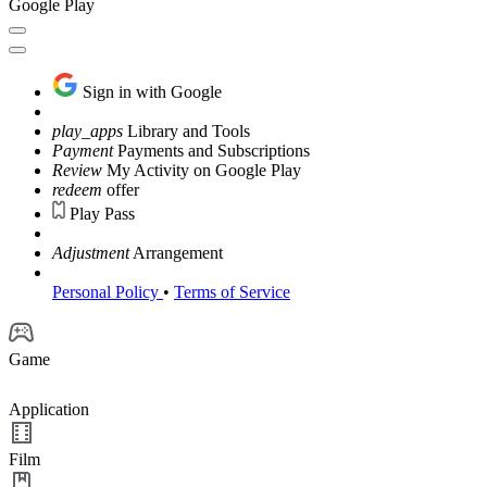
Google Play
Sign in with Google
play_apps
Library and Tools
Payment
Payments and Subscriptions
Review
My Activity on Google Play
redeem
offer
Play Pass
Adjustment
Arrangement
Personal Policy
•
Terms of Service
Game
Application
Film