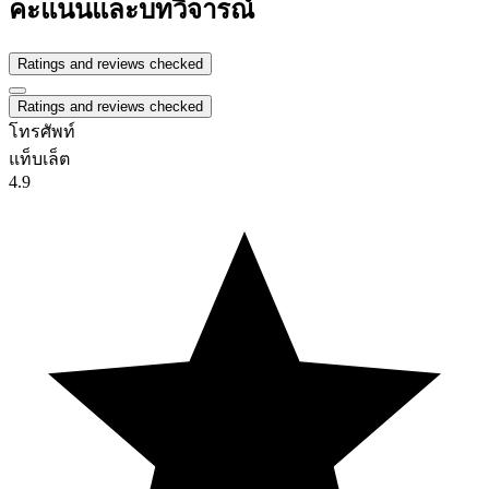
คะแนนและบทวิจารณ์
Ratings and reviews checked
Ratings and reviews checked
โทรศัพท์
แท็บเล็ต
4.9