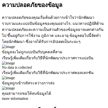
ความปลอดภัยของข้อมูล
ความปลอดภัยของคุณเริ่มต้นด้วยการเข้าใจว่านักพัฒนา
รวบรวมและแบ่งปันข้อมูลของคุณอย่างไร.
แนวทางปฏิบัติด้าน
ความปลอดภัยและความเป็นส่วนตัวของข้อมูลอาจแตกต่างกัน
ไป ขึ้นอยู่กับการใช้งาน ภูมิภาค และอายุ
ข้อมูลต่อไปนี้จัดทำ
โดยนักพัฒนา ซึ่งอาจได้รับการอัปเดตเป็นระยะๆ
ข้อมูลจะไม่ถูกแบ่งปันกับบุคคลที่สาม
เรียนรู้เพิ่มเติมเกี่ยวกับวิธีที่นักพัฒนาประกาศการแบ่งปัน
No data is collected
เรียนรู้เพิ่มเติมเกี่ยวกับวิธีที่นักพัฒนาประกาศคอลเลกชัน
ข้อมูลถูกเข้ารหัสระหว่างการส่ง
คุณสามารถขอให้ลบข้อมูลได้
more information