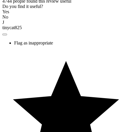
4744 people found this review useful
Do you find it useful?
Yes
No
J
tinycat825
Flag as inappropriate