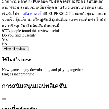
มาก ห้ามพลาด!✨ PGสล็อต รับฟรีเครดิตเมื่อสมัคร โบนัสแตก
ง่าย พร้อม ระบบเกมเสถียรที่สุด สำหรับ คนชอบเครดิตฟรี เติม
เงินรับโปร!
mafia ทาง เข้า
🧧 SUPERSLOT ปลอดภัยสูง ฝากถอน
รวดเร็ว ลุ้นแจ็กพอตใหญ่ทันที ผู้เล่นที่มองหาความคุ้มค่า โบนัส
แจกจริงทุกวัน เริ่มต้นเดิมพันตอนนี้!
8773 people found this review useful
Do you find it useful?
Yes
No
View all reviews
What's new
New game, enjoy downloading and playing together.
Flag as inappropriate
การสนับสนุนแอปพลิเคชัน