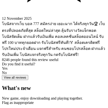
12 November 2025
โบนัสจากเว็บ บอล 777 สมัครง่าย เยอะมาก ได้จริงทุกวัน🏆 เว็บ
ตรงที่ปลอดภัยที่สุด สล็อตใหม่ล่าสุด ลุ้นรับรางวัลแจ็กพอต
โบนัสจัดเต็ม ฝากแล้วรับเงินเพิ่ม คอลเลคชั่นสล็อตออนไลน์ รับ
ฟรี 100 บาททุกยอดฝาก รับโบนัสฟรีทันที!🏅 สล็อตเครดิตฟรี
โปรใหม่ประจำเดือน แจกฟรีสำหรับ คนชอบโปรสล็อต ฝากแล้ว
รับเงินเพิ่ม โบนัสแจกจริงทุกวัน กดรับโบนัสฟรี!
8246 people found this review useful
Do you find it useful?
Yes
No
View all reviews
What's new
New game, enjoy downloading and playing together.
Flag as inappropriate