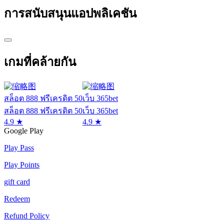
การสนับสนุนแอปพลิเคชัน
เกมที่คล้ายกัน
สล็อต 888 ฟรีเครดิต 50
เว็บ 365bet
สล็อต 888 ฟรีเครดิต 50
เว็บ 365bet
4.9 ★
4.9 ★
Google Play
Play Pass
Play Points
gift card
Redeem
Refund Policy