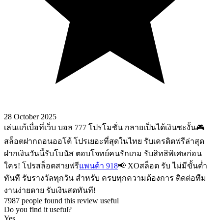
28 October 2025
เล่นแก้เบื่อที่เว็บ บอล 777 โปรโมชั่น กลายเป็นได้เงินซะงั้น🎮
สล็อตฝากถอนออโต้ โปรเยอะที่สุดในไทย รับเครดิตฟรีล่าสุด
ฝากเงินวันนี้รับโบนัส ตอบโจทย์คนรักเกม รับสิทธิพิเศษก่อน
ใคร! โปรสล็อตสายฟรี
แพนด้า 918
📢 XOสล็อต รับ ไม่มีขั้นต่ำ
ทันที รับรางวัลทุกวัน สำหรับ ครบทุกความต้องการ ติดต่อทีม
งานง่ายดาย รับเงินสดทันที!
7987 people found this review useful
Do you find it useful?
Yes