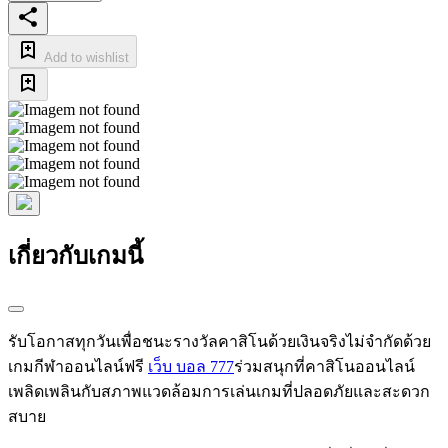
Add to wishlist
เกี่ยวกับเกมนี้
รับโอกาสทุกวันเพื่อชนะรางวัลคาสิโนด้วยเงินจริงไม่จำกัดด้วย
เกมกีฬาออนไลน์ฟรี
เว็บ บอล 777
ร่วมสนุกที่คาสิโนออนไลน์
เพลิดเพลินกับสภาพแวดล้อมการเล่นเกมที่ปลอดภัยและสะดวก
สบาย