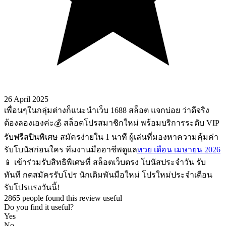
26 April 2025
เพื่อนๆในกลุ่มต่างก็แนะนำเว็บ 1688 สล็อต แจกบ่อย ว่าดีจริง
ต้องลองเองค่ะ💰 สล็อตโปรสมาชิกใหม่ พร้อมบริการระดับ VIP
รับฟรีสปินพิเศษ สมัครง่ายใน 1 นาที ผู้เล่นที่มองหาความคุ้มค่า
รับโบนัสก่อนใคร ทีมงานมืออาชีพดูแล
หวย เดือน เมษายน 2026
📱 เข้าร่วมรับสิทธิพิเศษที่ สล็อตเว็บตรง โบนัสประจำวัน รับ
ทันที กดสมัครรับโปร นักเดิมพันมือใหม่ โปรใหม่ประจำเดือน
รับโปรแรงวันนี้!
2865 people found this review useful
Do you find it useful?
Yes
No