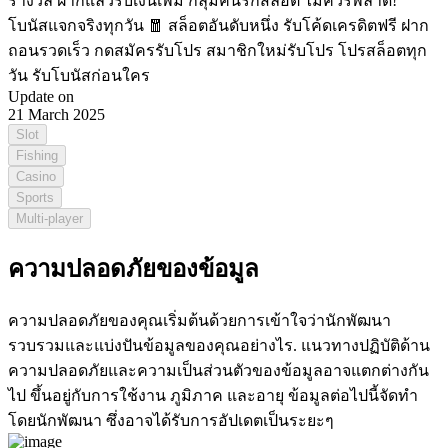
รางวัล ฝากแล้วรับเงินเพิ่ม กลุ่มคนรักสล็อต ไม่ควรพลาด!
โบนัสแจกจริงทุกวัน 🧧 สล็อตอันดับหนึ่ง รับโค้ดเครดิตฟรี ฝาก
ถอนรวดเร็ว กดสมัครรับโปร สมาชิกใหม่รับโปร โปรสล็อตทุก
วัน รับโบนัสก่อนใคร
Update on
21 March 2025
Slot
Fishing
Casino
Sports
Multi-player
ความปลอดภัยของข้อมูล
ความปลอดภัยของคุณเริ่มต้นด้วยการเข้าใจว่านักพัฒนา
รวบรวมและแบ่งปันข้อมูลของคุณอย่างไร.
แนวทางปฏิบัติด้าน
ความปลอดภัยและความเป็นส่วนตัวของข้อมูลอาจแตกต่างกัน
ไป ขึ้นอยู่กับการใช้งาน ภูมิภาค และอายุ
ข้อมูลต่อไปนี้จัดทำ
โดยนักพัฒนา ซึ่งอาจได้รับการอัปเดตเป็นระยะๆ