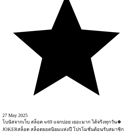
27 May 2025
โบนัสจากเว็บ สล็อต w69 แจกบ่อย เยอะมาก ได้จริงทุกวัน🍀
JOKERสล็อต สล็อตยอดนิยมแห่งปี โปรโมชั่นต้อนรับสมาชิก