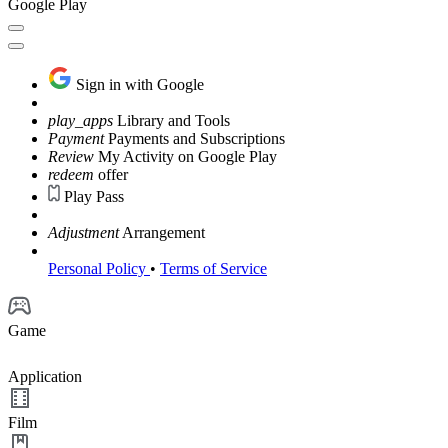
Google Play
Sign in with Google
play_apps
Library and Tools
Payment
Payments and Subscriptions
Review
My Activity on Google Play
redeem
offer
Play Pass
Adjustment
Arrangement
Personal Policy
•
Terms of Service
Game
Application
Film