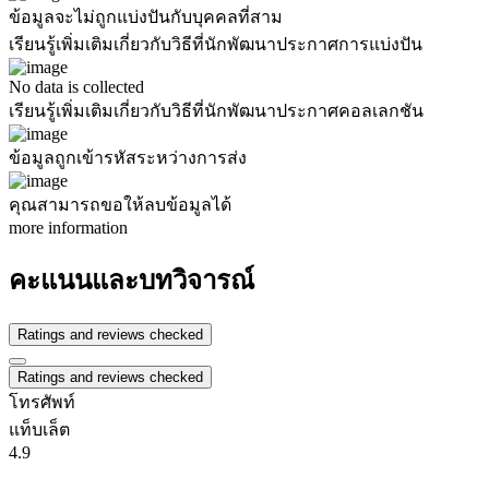
ข้อมูลจะไม่ถูกแบ่งปันกับบุคคลที่สาม
เรียนรู้เพิ่มเติมเกี่ยวกับวิธีที่นักพัฒนาประกาศการแบ่งปัน
No data is collected
เรียนรู้เพิ่มเติมเกี่ยวกับวิธีที่นักพัฒนาประกาศคอลเลกชัน
ข้อมูลถูกเข้ารหัสระหว่างการส่ง
คุณสามารถขอให้ลบข้อมูลได้
more information
คะแนนและบทวิจารณ์
Ratings and reviews checked
Ratings and reviews checked
โทรศัพท์
แท็บเล็ต
4.9