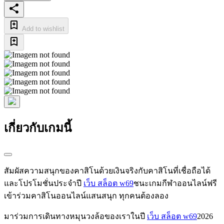
Add to wishlist
เกี่ยวกับเกมนี้
สัมผัสความสนุกของคาสิโนด้วยเงินจริงกับคาสิโนที่เชื่อถือได้
และโปรโมชั่นประจำปี
เว็บ สล็อต w69
ชนะเกมกีฬาออนไลน์ฟรี
เข้าร่วมคาสิโนออนไลน์แสนสนุก ทุกคนต้องลอง
มาร่วมการเดินทางหมุนวงล้อของเราในปี
เว็บ สล็อต w69
2026