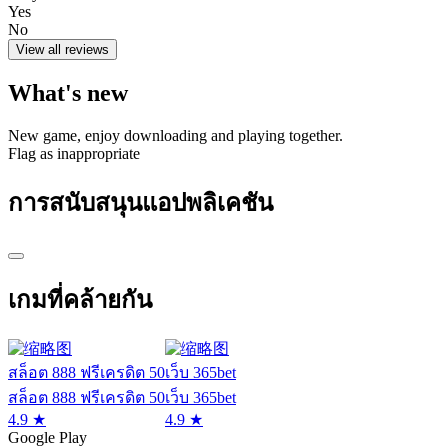
Yes
No
View all reviews
What's new
New game, enjoy downloading and playing together.
Flag as inappropriate
การสนับสนุนแอปพลิเคชัน
เกมที่คล้ายกัน
สล็อต 888 ฟรีเครดิต 50
เว็บ 365bet
สล็อต 888 ฟรีเครดิต 50
เว็บ 365bet
4.9 ★
4.9 ★
Google Play