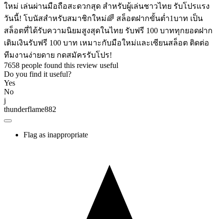
ใหม่ เล่นผ่านมือถือสะดวกสุด สำหรับผู้เล่นชาวไทย รับโปรแรง
วันนี้! โบนัสสำหรับสมาชิกใหม่🌈 สล็อตฝากขั้นต่ำ1บาท เป็น
สล็อตที่ได้รับความนิยมสูงสุดในไทย รับฟรี 100 บาททุกยอดฝาก
เติมเงินรับฟรี 100 บาท เหมาะกับมือใหม่และเซียนสล็อต ติดต่อ
ทีมงานง่ายดาย กดสมัครรับโปร!
7658 people found this review useful
Do you find it useful?
Yes
No
j
thunderflame882
Flag as inappropriate