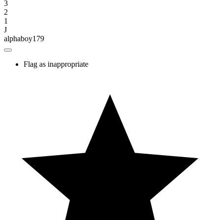
3
2
1
J
alphaboy179
Flag as inappropriate