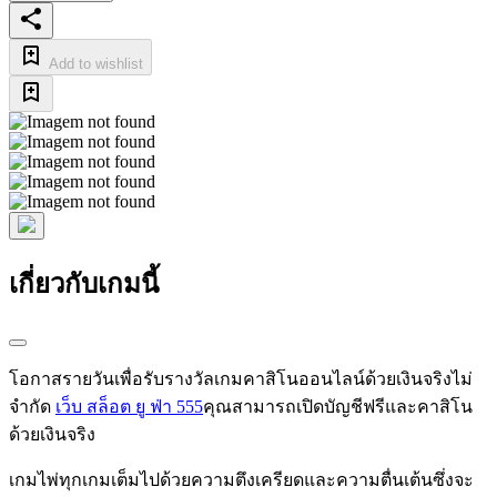
Add to wishlist
เกี่ยวกับเกมนี้
โอกาสรายวันเพื่อรับรางวัลเกมคาสิโนออนไลน์ด้วยเงินจริงไม่
จำกัด
เว็บ สล็อต ยู ฟ่า 555
คุณสามารถเปิดบัญชีฟรีและคาสิโน
ด้วยเงินจริง
เกมไพ่ทุกเกมเต็มไปด้วยความตึงเครียดและความตื่นเต้นซึ่งจะ