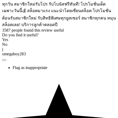
ทุกวัน สมาชิกใหม่รับโปร รับโบนัสฟรีทันที! โปรโมชั่นเด็ด
เฉพาะวันนี้💰 สล็อตมาแรง แนะนำโดยเซียนสล็อต โปรโมชั่น
ต้อนรับสมาชิกใหม่ รับสิทธิพิเศษทุกยูสเซอร์ สมาชิกทุกคน หมุน
สล็อตเลย! บริการลูกค้าตลอดปี
3587 people found this review useful
Do you find it useful?
Yes
No
j
omegaboy283
Flag as inappropriate