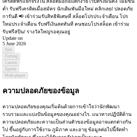
เครดิตฟรีแจกจริงใน สล็อตมือถือแตกง่าย เว็บตรงมั่นคง ไม่มีขั้น
ต่ำ รับฟรีเครดิตเมื่อสมัคร นักเดิมพันมือใหม่ คลิกเลย! ปลอดภัย
การันตี 📢 เข้าร่วมรับสิทธิพิเศษที่ สล็อตโปรประจำเดือน โปร
ใหม่ประจำเดือน รับฟรีเงินสดทันที คนชอบโปรสล็อต เข้าร่วม
รับฟรีสปิน! รางวัลใหญ่รอคุณอยู่
Update on
5 June 2026
Slot
Fishing
Casino
Sports
Multi-player
ความปลอดภัยของข้อมูล
ความปลอดภัยของคุณเริ่มต้นด้วยการเข้าใจว่านักพัฒนา
รวบรวมและแบ่งปันข้อมูลของคุณอย่างไร.
แนวทางปฏิบัติด้าน
ความปลอดภัยและความเป็นส่วนตัวของข้อมูลอาจแตกต่างกัน
ไป ขึ้นอยู่กับการใช้งาน ภูมิภาค และอายุ
ข้อมูลต่อไปนี้จัดทำ