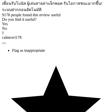
เพื่อนรับโบนัส ผู้เล่นสายล่าแจ็กพอต รับโอกาสชนะมากขึ้น!
ระบบฝากถอนอัตโนมัติ
9178 people found this review useful
Do you find it useful?
Yes
No
J
calmowl178
Flag as inappropriate