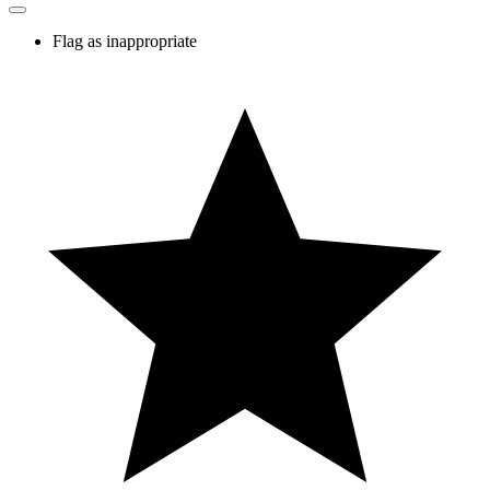
Flag as inappropriate