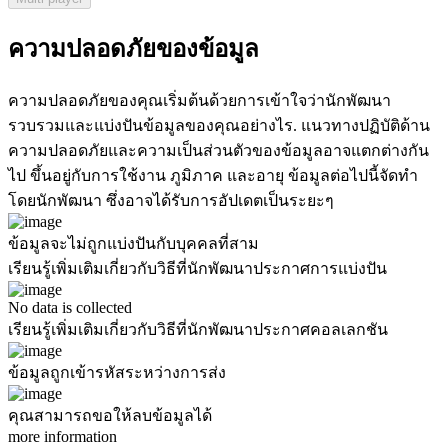
ความปลอดภัยของข้อมูล
ความปลอดภัยของคุณเริ่มต้นด้วยการเข้าใจว่านักพัฒนา
รวบรวมและแบ่งปันข้อมูลของคุณอย่างไร.
แนวทางปฏิบัติด้าน
ความปลอดภัยและความเป็นส่วนตัวของข้อมูลอาจแตกต่างกัน
ไป ขึ้นอยู่กับการใช้งาน ภูมิภาค และอายุ
ข้อมูลต่อไปนี้จัดทำ
โดยนักพัฒนา ซึ่งอาจได้รับการอัปเดตเป็นระยะๆ
ข้อมูลจะไม่ถูกแบ่งปันกับบุคคลที่สาม
เรียนรู้เพิ่มเติมเกี่ยวกับวิธีที่นักพัฒนาประกาศการแบ่งปัน
No data is collected
เรียนรู้เพิ่มเติมเกี่ยวกับวิธีที่นักพัฒนาประกาศคอลเลกชัน
ข้อมูลถูกเข้ารหัสระหว่างการส่ง
คุณสามารถขอให้ลบข้อมูลได้
more information