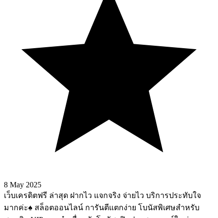
8 May 2025
เว็บเครดิตฟรี ล่าสุด ฝากไว แจกจริง จ่ายไว บริการประทับใจ
มากค่ะ♠️ สล็อตออนไลน์ การันตีแตกง่าย โบนัสพิเศษสำหรับ