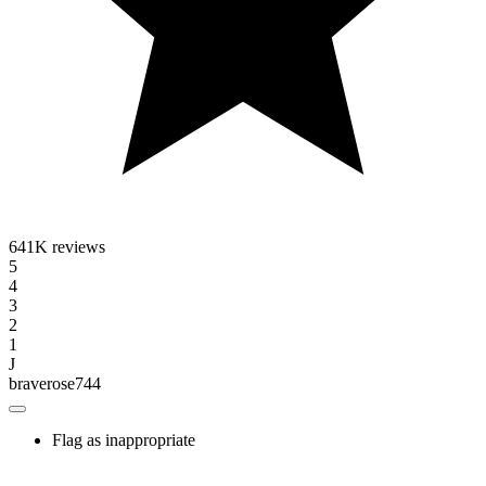
641K reviews
5
4
3
2
1
J
braverose744
Flag as inappropriate