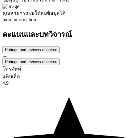
คุณสามารถขอให้ลบข้อมูลได้
more information
คะแนนและบทวิจารณ์
Ratings and reviews checked
Ratings and reviews checked
โทรศัพท์
แท็บเล็ต
4.9