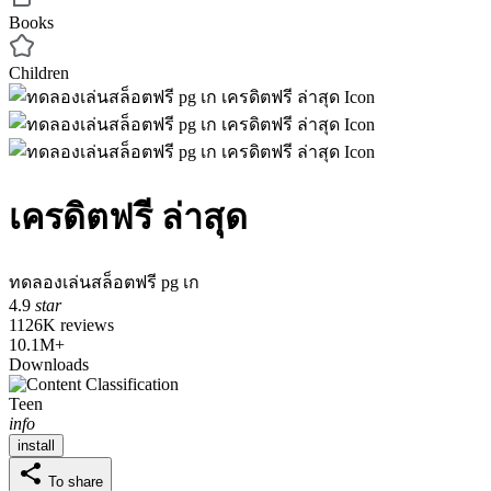
Books
Children
เครดิตฟรี ล่าสุด
ทดลองเล่นสล็อตฟรี pg เก
4.9
star
1126K reviews
10.1M+
Downloads
Teen
info
install
To share