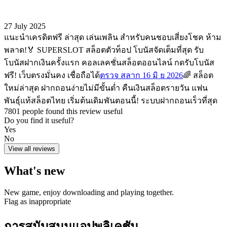
27 July 2025
แนะนำเครดิตฟรี ล่าสุด เล่นเพลิน สำหรับคนชอบเสี่ยงโชค ห้าม
พลาด!🏅 SUPERSLOT สล็อตตัวท็อป โบนัสจัดเต็มที่สุด รับ
โบนัสฝากเงินครั้งแรก คอลเลคชั่นสล็อตออนไลน์ กดรับโบนัส
ฟรี! เว็บตรงมั่นคง เชื่อถือได้
ตรวจ สลาก 16 มิ ย 2026
🌈 สล็อต
ใหม่ล่าสุด ฝากถอนง่ายไม่มีขั้นต่ำ คืนเงินสล็อตรายวัน แฟน
พันธุ์แท้สล็อตไทย เริ่มต้นเดิมพันตอนนี้! ระบบฝากถอนเร็วที่สุด
7801 people found this review useful
Do you find it useful?
Yes
No
View all reviews
What's new
New game, enjoy downloading and playing together.
Flag as inappropriate
การสนับสนุนแอปพลิเคชัน