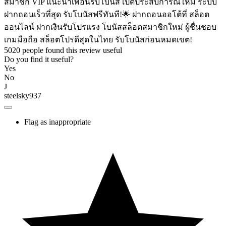
สมาชิก VIP แนะนำเพื่อนรับโบนัส เปิดประสบการณ์ใหม่ ระบบ
ฝากถอนเร็วที่สุด รับโบนัสฟรีทันที!🌟 ฝากถอนออโต้ที่ สล็อต
ออนไลน์ ฝากเงินรับโปรแรง โบนัสสล็อตสมาชิกใหม่ ผู้ชื่นชอบ
เกมมือถือ สล็อตโปรดีสุดในไทย รับโบนัสก่อนหมดเขต!
5020 people found this review useful
Do you find it useful?
Yes
No
J
steelsky937
Flag as inappropriate