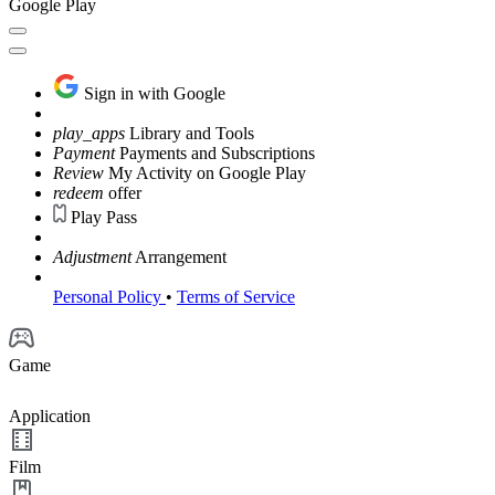
Google Play
Sign in with Google
play_apps
Library and Tools
Payment
Payments and Subscriptions
Review
My Activity on Google Play
redeem
offer
Play Pass
Adjustment
Arrangement
Personal Policy
•
Terms of Service
Game
Application
Film