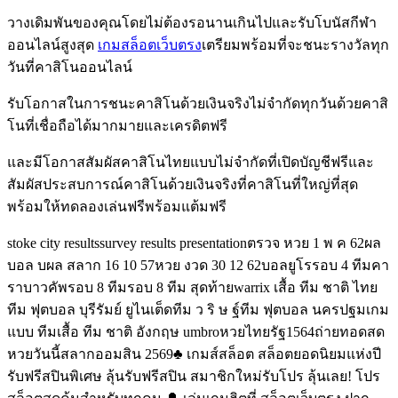
วางเดิมพันของคุณโดยไม่ต้องรอนานเกินไปและรับโบนัสกีฬา
ออนไลน์สูงสุด
เกมสล็อตเว็บตรง
เตรียมพร้อมที่จะชนะรางวัลทุก
วันที่คาสิโนออนไลน์
รับโอกาสในการชนะคาสิโนด้วยเงินจริงไม่จำกัดทุกวันด้วยคาสิ
โนที่เชื่อถือได้มากมายและเครดิตฟรี
และมีโอกาสสัมผัสคาสิโนไทยแบบไม่จำกัดที่เปิดบัญชีฟรีและ
สัมผัสประสบการณ์คาสิโนด้วยเงินจริงที่คาสิโนที่ใหญ่ที่สุด
พร้อมให้ทดลองเล่นฟรีพร้อมแต้มฟรี
stoke city resultssurvey results presentationตรวจ หวย 1 พ ค 62ผล
บอล บผล สลาก 16 10 57หวย งวด 30 12 62บอลยูโรรอบ 4 ทีมคา
ราบาวคัพรอบ 8 ทีมรอบ 8 ทีม สุดท้ายwarrix เสื้อ ทีม ชาติ ไทย
ทีม ฟุตบอล บุรีรัมย์ ยูไนเต็ดทีม ว ริ ษ ฐ์ทีม ฟุตบอล นครปฐมเกม
แบบ ทีมเสื้อ ทีม ชาติ อังกฤษ umbroหวยไทยรัฐ1564ถ่ายทอดสด
หวยวันนี้สลากออมสิน 2569♣️ เกมส์สล็อต สล็อตยอดนิยมแห่งปี
รับฟรีสปินพิเศษ ลุ้นรับฟรีสปิน สมาชิกใหม่รับโปร ลุ้นเลย! โปร