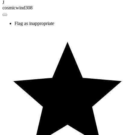
J
cosmicwind308
Flag as inappropriate