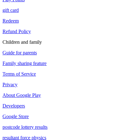
gift card
Redeem
Refund Policy
Children and family
Guide for parents
Family sharing feature
Terms of Service
Privacy
About Google Play
Developers
Google Store
postcode lottery results
resultant force physics