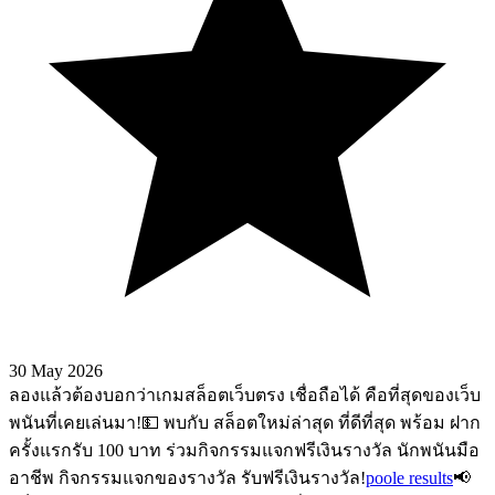
30 May 2026
ลองแล้วต้องบอกว่าเกมสล็อตเว็บตรง เชื่อถือได้ คือที่สุดของเว็บ
พนันที่เคยเล่นมา!💵 พบกับ สล็อตใหม่ล่าสุด ที่ดีที่สุด พร้อม ฝาก
ครั้งแรกรับ 100 บาท ร่วมกิจกรรมแจกฟรีเงินรางวัล นักพนันมือ
อาชีพ กิจกรรมแจกของรางวัล รับฟรีเงินรางวัล!
poole results
📢