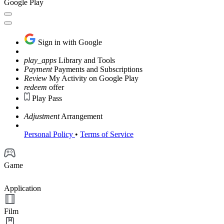
Google Play
Sign in with Google
play_apps
Library and Tools
Payment
Payments and Subscriptions
Review
My Activity on Google Play
redeem
offer
Play Pass
Adjustment
Arrangement
Personal Policy
•
Terms of Service
Game
Application
Film