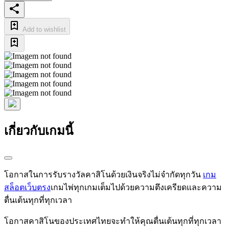
Add to wishlist
เกี่ยวกับเกมนี้
โอกาสในการรับรางวัลคาสิโนด้วยเงินจริงไม่จำกัดทุกวัน
เกม
สล็อตเว็บตรง
เกมไพ่ทุกเกมเต็มไปด้วยความตึงเครียดและความ
ตื่นเต้นทุกที่ทุกเวลา
โอกาสคาสิโนของประเทศไทยจะทำให้คุณตื่นเต้นทุกที่ทุกเวลา