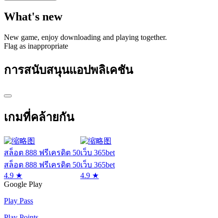
What's new
New game, enjoy downloading and playing together.
Flag as inappropriate
การสนับสนุนแอปพลิเคชัน
เกมที่คล้ายกัน
สล็อต 888 ฟรีเครดิต 50
เว็บ 365bet
สล็อต 888 ฟรีเครดิต 50
เว็บ 365bet
4.9 ★
4.9 ★
Google Play
Play Pass
Play Points