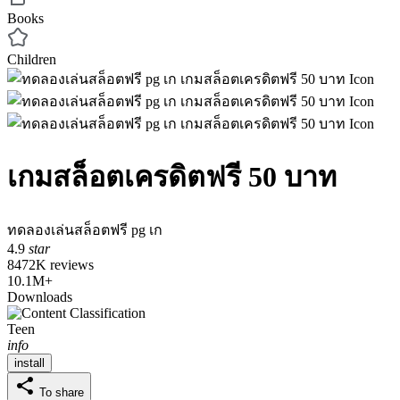
Books
Children
เกมสล็อตเครดิตฟรี 50 บาท
ทดลองเล่นสล็อตฟรี pg เก
4.9
star
8472K reviews
10.1M+
Downloads
Teen
info
install
To share