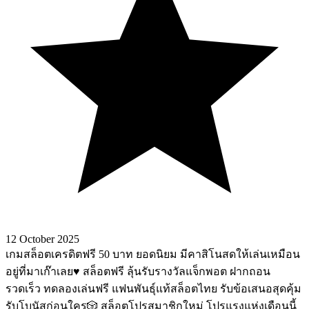
12 October 2025
เกมสล็อตเครดิตฟรี 50 บาท ยอดนิยม มีคาสิโนสดให้เล่นเหมือน
อยู่ที่มาเก๊าเลย♥️ สล็อตฟรี ลุ้นรับรางวัลแจ็กพอต ฝากถอน
รวดเร็ว ทดลองเล่นฟรี แฟนพันธุ์แท้สล็อตไทย รับข้อเสนอสุดคุ้ม
รับโบนัสก่อนใคร🎲 สล็อตโปรสมาชิกใหม่ โปรแรงแห่งเดือนนี้