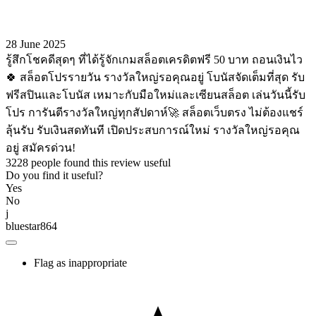
28 June 2025
รู้สึกโชคดีสุดๆ ที่ได้รู้จักเกมสล็อตเครดิตฟรี 50 บาท ถอนเงินไว
🍀 สล็อตโปรรายวัน รางวัลใหญ่รอคุณอยู่ โบนัสจัดเต็มที่สุด รับ
ฟรีสปินและโบนัส เหมาะกับมือใหม่และเซียนสล็อต เล่นวันนี้รับ
โปร การันตีรางวัลใหญ่ทุกสัปดาห์🚀 สล็อตเว็บตรง ไม่ต้องแชร์
ลุ้นรับ รับเงินสดทันที เปิดประสบการณ์ใหม่ รางวัลใหญ่รอคุณ
อยู่ สมัครด่วน!
3228 people found this review useful
Do you find it useful?
Yes
No
j
bluestar864
Flag as inappropriate