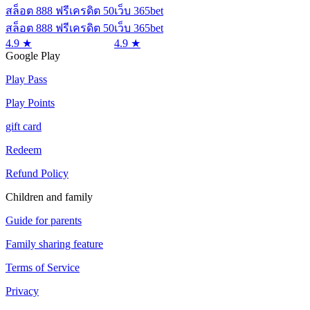
สล็อต 888 ฟรีเครดิต 50
เว็บ 365bet
สล็อต 888 ฟรีเครดิต 50
เว็บ 365bet
4.9 ★
4.9 ★
Google Play
Play Pass
Play Points
gift card
Redeem
Refund Policy
Children and family
Guide for parents
Family sharing feature
Terms of Service
Privacy