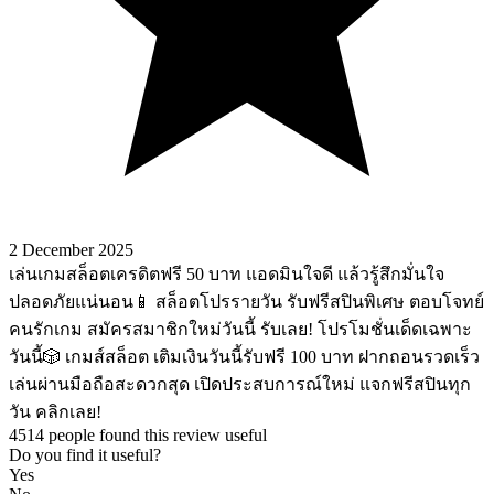
2 December 2025
เล่นเกมสล็อตเครดิตฟรี 50 บาท แอดมินใจดี แล้วรู้สึกมั่นใจ
ปลอดภัยแน่นอน📱 สล็อตโปรรายวัน รับฟรีสปินพิเศษ ตอบโจทย์
คนรักเกม สมัครสมาชิกใหม่วันนี้ รับเลย! โปรโมชั่นเด็ดเฉพาะ
วันนี้🎲 เกมส์สล็อต เติมเงินวันนี้รับฟรี 100 บาท ฝากถอนรวดเร็ว
เล่นผ่านมือถือสะดวกสุด เปิดประสบการณ์ใหม่ แจกฟรีสปินทุก
วัน คลิกเลย!
4514 people found this review useful
Do you find it useful?
Yes